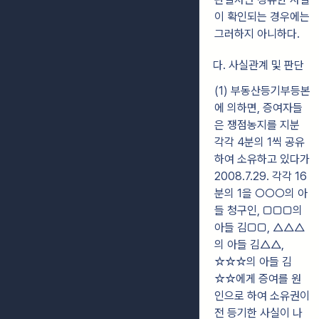
이 확인되는 경우에는
그러하지 아니하다.
다. 사실관계 및 판단
(1) 부동산등기부등본
에 의하면, 증여자들
은 쟁점농지를 지분
각각 4분의 1씩 공유
하여 소유하고 있다가
2008.7.29. 각각 16
분의 1을 ○○○의 아
들 청구인, □□□의
아들 김□□, △△△
의 아들 김△△,
☆☆☆의 아들 김
☆☆에게 증여를 원
인으로 하여 소유권이
전 등기한 사실이 나