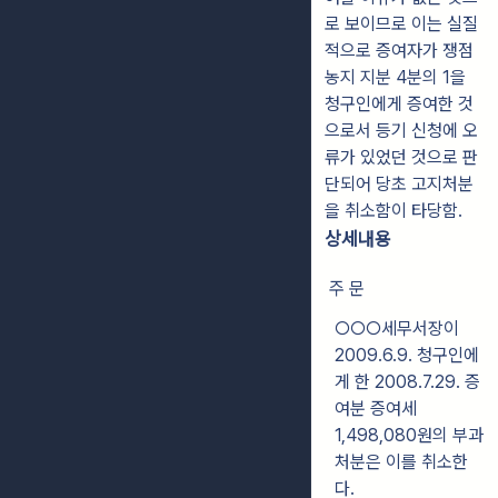
로 보이므로 이는 실질
적으로 증여자가 쟁점
농지 지분 4분의 1을
청구인에게 증여한 것
으로서 등기 신청에 오
류가 있었던 것으로 판
단되어 당초 고지처분
을 취소함이 타당함.
상세내용
주 문
○○○세무서장이
2009.6.9. 청구인에
게 한 2008.7.29. 증
여분 증여세
1,498,080원의 부과
처분은 이를 취소한
다.