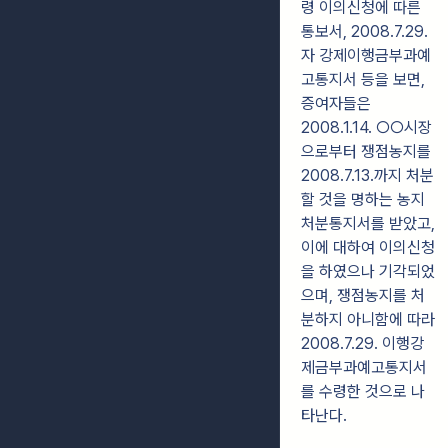
령 이의신청에 따른
통보서, 2008.7.29.
자 강제이행금부과예
고통지서 등을 보면,
증여자들은
2008.1.14. ○○시장
으로부터 쟁점농지를
2008.7.13.까지 처분
할 것을 명하는 농지
처분통지서를 받았고,
이에 대하여 이의신청
을 하였으나 기각되었
으며, 쟁점농지를 처
분하지 아니함에 따라
2008.7.29. 이행강
제금부과예고통지서
를 수령한 것으로 나
타난다.