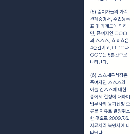
(5) 증여자들의 가족
관계증명서, 주민등록
표 및 가계도에 의하
면, 증여자인 □□□
과 △△△, ☆☆☆은
4촌간이고, □□□과
○○○는 5촌간으로
나타난다.
(6) △△세무서장은
증여자인 △△△의
아들 김△△에 대한
증여세 결정에 대하여
법무사의 등기신청 오
류를 이유로 결정취소
한 것으로 2009.7.6.
자료처리 복명서에 나
타난다.