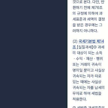
것으로 본다. 다만, 반
환하기 전에 제76조
의 규정에 의하여 과
세표준과 세액의 결정
을 받은 경우에는 그
러하지 아니하다.
(2)
국세기본법 제14
조
【실질과세】
① 과세
의 대상이 되는 소득
ㆍ수익ㆍ재산ㆍ행위
또는 거래의 귀속이
명의일 뿐이고 사실상
귀속되는 자가 따로
있는 때에는 사실상
귀속되는 자를 납세의
무자로 하여 세법을
적용한다.
② 세법중 과세표준의