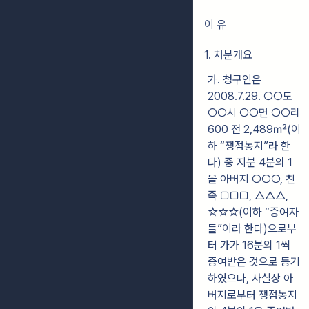
이 유
1. 처분개요
가. 청구인은
2008.7.29. ○○도
○○시 ○○면 ○○리
600 전 2,489㎡(이
하 “쟁점농지”라 한
다) 중 지분 4분의 1
을 아버지 ○○○, 친
족 □□□, △△△,
☆☆☆(이하 “증여자
들”이라 한다)으로부
터 가가 16분의 1씩
증여받은 것으로 등기
하였으나, 사실상 아
버지로부터 쟁점농지