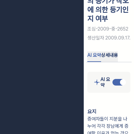
의 등기가 착오
에 의한 등기인
지 여부
조심-2009-중-2652
생산일자
2009.09.17.
AI 요약
상세내용
AI 요
약
요지
증여자들이 지분을 나
누어 각각 장남에게 증
여할 이유가 없는 것으