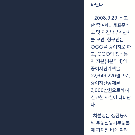
타난다.
2008.9.29. 신고
한 증여세과세표준신
고 및 자진납부계산서
를 보면, 청구인은
○○○를 증여자로 하
고, ○○○의 쟁점농
지 지분(4분의 1)의
증여자산가액을
22,649,220원으로,
증여재산공제를
3,000만원으로하여
신고한 사실이 나타난
다.
처분청은 쟁점농지
의 부동산등기부등본
에 기재된 바에 따라