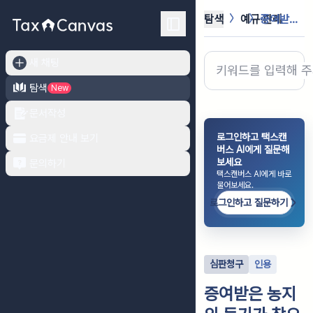
탐색
예규·판례
증여받은 농지의 등기가 착오에 의한 ...
새 채팅
탐색
New
문서작성
로그인하고 택스캔
요금제 안내 보기
버스 AI에게 질문해
보세요
문의하기
택스캔버스 AI에게 바로
물어보세요.
로그인하고 질문하기
심판청구
인용
증여받은 농지