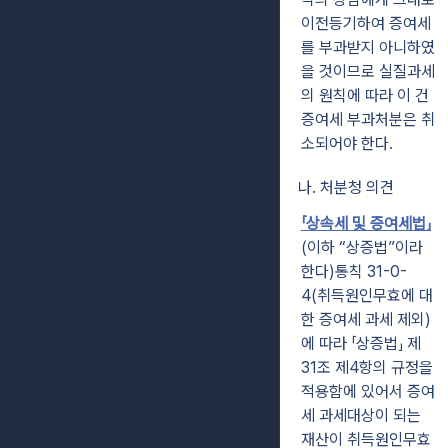
이전등기하여 증여세
를 부과받지 아니하였
을 것이므로 실질과세
의 원칙에 따라 이 건
증여세 부과처분은 취
소되어야 한다.
나. 처분청 의견
「상속세 및 증여세법」
(이하 “상증법”이라
한다)통칙 31-0-
4(취득원인무효에 대
한 증여세 과세 제외)
에 따라 「상증법」 제
31조 제4항의 규정을
적용함에 있어서 증여
세 과세대상이 되는
재산이 취득원인무효