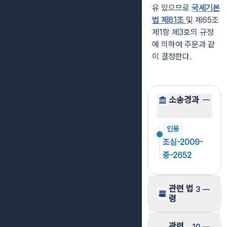
유 있으므로
국세기본
법 제81조
및 제65조
제1항 제3호의 규정
에 의하여 주문과 같
이 결정한다.
소송경과
인용
조심-2009-
중-2652
관련 법
3
령
관련