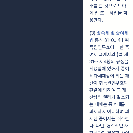
래를 한 것으로 보아
이 법 또는 세법을 적
용한다.
(3)
상속세 및 증여세
법
통칙 31-0…4 【 취
득원인무효에 대한 증
여세 과세제외 】
법 제
31조 제4항의 규정을
적용함에 있어서 증여
세과세대상이 되는 재
산이 취득원인무효의
판결에 의하여 그 재
산상의 권리가 말소되
는 때에는 증여세를
과세하지 아니하며 과
세된 증여세는 취소한
다. 다만, 형식적인 재
판절차만 경유한 사실