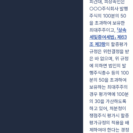
피건대, 피상속인은
○○○주식회사 발행
주식의 100분의 50
을 초과하여 보유한
최대주주이고,
「상속
세및증여세법」 제63
조 제3항
의 할증평가
규정은 위헌결정을 받
은 바 없으며, 위 규정
에 의하면 법인의 발
행주식총수 등의 100
분의 50을 초과하여
보유하는 최대주주의
경우 평가액에 100분
의 30을 가산하도록
하고 있어, 처분청이
쟁점주식 평가시 할증
평가규정의 적용을 배
제하여야 한다는 경정