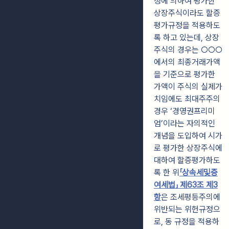
정에 의하여 평가한
상장주식이라도 할증
평가규정을 적용하도
록 하고 있는데, 상장
주식의 경우는 ○○○
에서의 최종거래가액
을 기준으로 평가한
가액이 주식의 실제가
치임에도 최대주주의
경우 ‘경영권프리미
엄’이라는 자의적인
개념을 도입하여 시가
로 평가한 상장주식에
대하여 할증평가하도
록 한 위
「상속세및증
여세법」 제63조 제3
항
은 조세평등주의에
위반되는 위헌규정으
로, 동 규정을 적용하