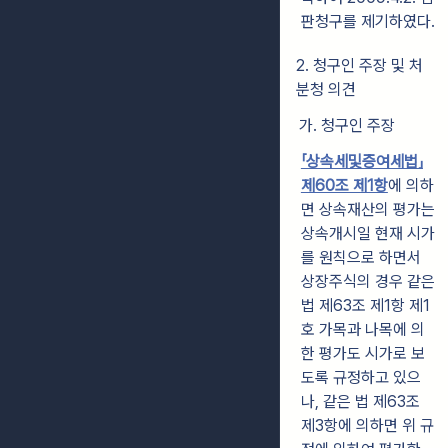
판청구를 제기하였다.
2. 청구인 주장 및 처
분청 의견
가. 청구인 주장
「상속세및증여세법」
제60조 제1항
에 의하
면 상속재산의 평가는
상속개시일 현재 시가
를 원칙으로 하면서
상장주식의 경우 같은
법 제63조 제1항 제1
호 가목과 나목에 의
한 평가도 시가로 보
도록 규정하고 있으
나, 같은 법 제63조
제3항에 의하면 위 규