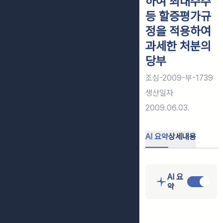
하여 최대주주
등 할증평가규
정을 적용하여
과세한 처분의
당부
조심-2009-부-1739
생산일자
2009.06.03.
AI 요약
상세내용
AI 요
약