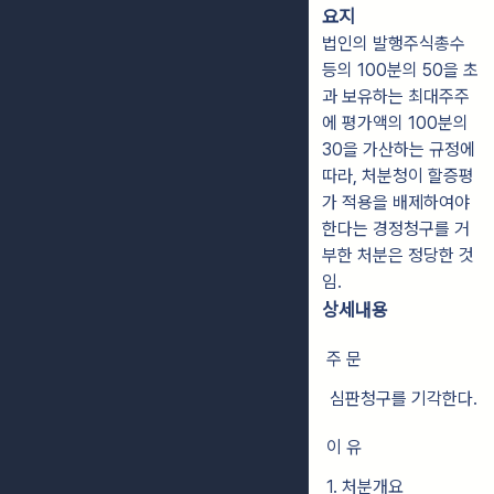
요지
법인의 발행주식총수
등의 100분의 50을 초
과 보유하는 최대주주
에 평가액의 100분의
30을 가산하는 규정에
따라, 처분청이 할증평
가 적용을 배제하여야
한다는 경정청구를 거
부한 처분은 정당한 것
임.
상세내용
주 문
심판청구를 기각한다.
이 유
1. 처분개요