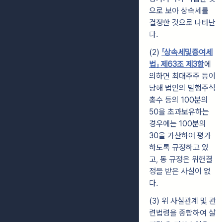
으로 보아 상속세를
결정한 것으로 나타난
다.
(2)
「상속세및증여세
법」 제63조 제3항
에
의하면 최대주주 등이
당해 법인의 발행주식
총수 등의 100분의
50을 초과보유하는
경우에는 100분의
30을 가산하여 평가
하도록 규정하고 있
고, 동 규정은 위헌결
정을 받은 사실이 없
다.
(3) 위 사실관계 및 관
련법령을 종합하여 살