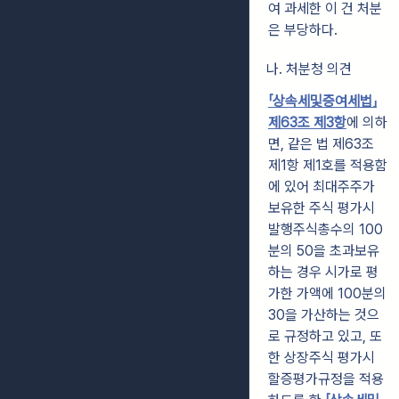
여 과세한 이 건 처분
은 부당하다.
나. 처분청 의견
「상속세및증여세법」
제63조 제3항
에 의하
면, 같은 법 제63조
제1항 제1호를 적용함
에 있어 최대주주가
보유한 주식 평가시
발행주식총수의 100
분의 50을 초과보유
하는 경우 시가로 평
가한 가액에 100분의
30을 가산하는 것으
로 규정하고 있고, 또
한 상장주식 평가시
할증평가규정을 적용