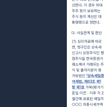
산한다. 이 경우 최대
주주 등이 보유하는
주식 등의 계산은 대
통령령으로 정한다.
다. 사실관계 및 판단
(1) 심리자료에 따르
면, 청구인은 상속세
신고시 상장주식인 쟁
점주식을 한국증권거
래소에서 거래되는 주
식 및 출자지분의 평
가방법인
「상속세및증
여세법」 제63조 제1
항 제1호
가목{평가기
준일 이전ㆍ이후 각 2
월간에 공표된 매일의
○○○ 최종시세가액