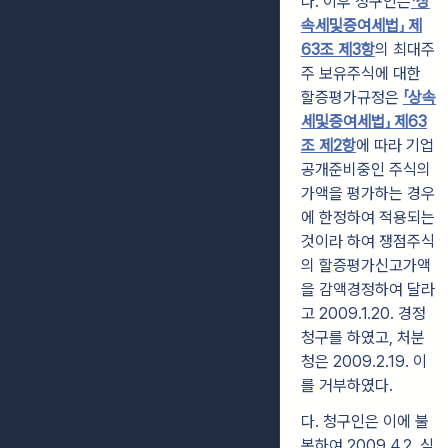
나. 이후 청구인은
「상
속세및증여세법」 제
63조 제3항
의 최대주
주 보유주식에 대한
할증평가규정은
「상속
세및증여세법」 제63
조 제2항
에 따라 기업
공개준비중인 주식의
가액을 평가하는 경우
에 한정하여 적용되는
것이라 하여 쟁점주식
의 할증평가신고가액
을 감액경정하여 달라
고 2009.1.20. 경정
청구를 하였고, 처분
청은 2009.2.19. 이
를 거부하였다.
다. 청구인은 이에 불
복하여 2009.4.2. 심