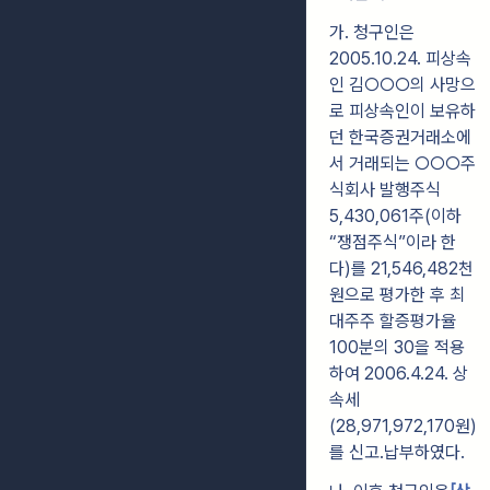
가. 청구인은
2005.10.24. 피상속
인 김○○○의 사망으
로 피상속인이 보유하
던 한국증권거래소에
서 거래되는 ○○○주
식회사 발행주식
5,430,061주(이하
“쟁점주식”이라 한
다)를 21,546,482천
원으로 평가한 후 최
대주주 할증평가율
100분의 30을 적용
하여 2006.4.24. 상
속세
(28,971,972,170원)
를 신고․납부하였다.