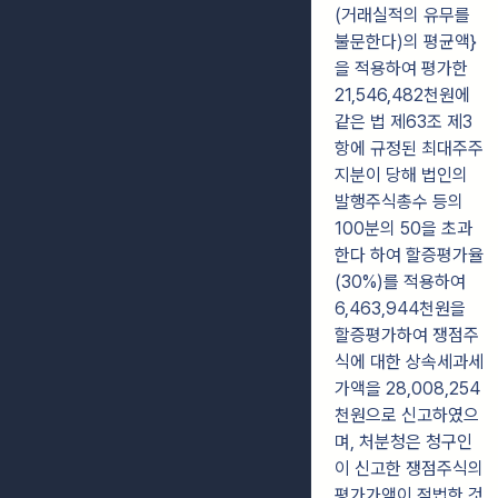
(거래실적의 유무를
불문한다)의 평균액}
을 적용하여 평가한
21,546,482천원에
같은 법 제63조 제3
항에 규정된 최대주주
지분이 당해 법인의
발행주식총수 등의
100분의 50을 초과
한다 하여 할증평가율
(30%)를 적용하여
6,463,944천원을
할증평가하여 쟁점주
식에 대한 상속세과세
가액을 28,008,254
천원으로 신고하였으
며, 처분청은 청구인
이 신고한 쟁점주식의
평가가액이 적법한 것