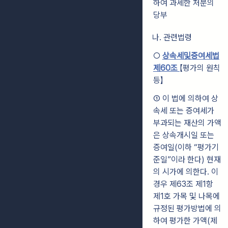
하여 과세한 처분의
당부
나. 관련법령
○
상속세및증여세법
제60조
【평가의 원칙
등】
① 이 법에 의하여 상
속세 또는 증여세가
부과되는 재산의 가액
은 상속개시일 또는
증여일(이하 “평가기
준일”이라 한다) 현재
의 시가에 의한다. 이
경우 제63조 제1항
제1호 가목 및 나목에
규정된 평가방법에 의
하여 평가한 가액(제