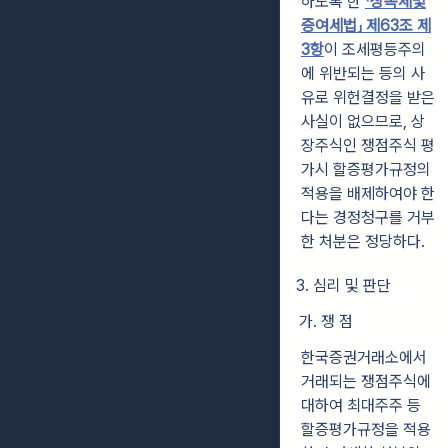
하도록 한
「상속세및
증여세법」 제63조 제
3항
이 조세평등주의
에 위반되는 등의 사
유로 위헌결정을 받은
사실이 없으므로, 상
장주식인 쟁점주식 평
가시 할증평가규정의
적용을 배제하여야 한
다는 경정청구를 거부
한 처분은 정당하다.
3. 심리 및 판단
가. 쟁 점
한국증권거래소에서
거래되는 쟁점주식에
대하여 최대주주 등
할증평가규정을 적용