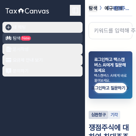
탐색
예규·판례
쟁점주식에 대하여 최대주주 등 할증평...
새 채팅
탐색
New
문서작성
로그인하고 택스캔
요금제 안내 보기
버스 AI에게 질문해
보세요
문의하기
택스캔버스 AI에게 바로
물어보세요.
로그인하고 질문하기
심판청구
기각
쟁점주식에 대