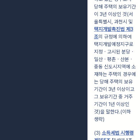
당해 주택의 보유기간
이 3년 이상인 것(서
울특별시, 과천시 및
택지개발촉진법 제3
조
의 규정에 의하여
택지개발예정지구로
지정ㆍ고시된 분당ㆍ
일산ㆍ평촌ㆍ산본ㆍ
중동 신도시지역에 소
재하는 주택의 경우에
는 당해 주택의 보유
기간이 3년 이상이고
그 보유기간 중 거주
기간이 1년 이상인
것)을 말한다.(이하
생략)
(3)
소득세법 시행령