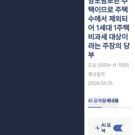
양도담보된 주
택이므로 주택
수에서 제외되
어 1세대 1주택
비과세 대상이
라는 주장의 당
부
조심-2009-서-1565
생산일자
2009.05.15.
AI 요약
상세내용
AI 요
약