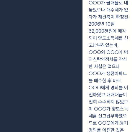
○○○가 급매물로 내
놓았으나 매수세가 없
다가 재건축이 확정된
2006년 10월
62,000천원에 매각
되어 양도소득세를 신
고납부하였는바,
○○○와 ○○○가 명
의신탁약정서를 작성
한 사실은 없으나
○○○가 쟁점아파트
를 매수한 후 바로
○○○에게 명의를 이
전하였고 매매대금이
전혀 수수되지 않았으
며 ○○○가 양도소득
세를 신고납부하였으
므로 ○○○에게 등기
명의를 이전한 것은