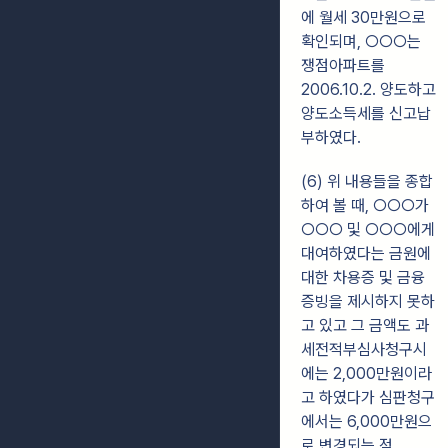
에 월세 30만원으로
확인되며, ○○○는
쟁점아파트를
2006.10.2. 양도하고
양도소득세를 신고납
부하였다.
(6) 위 내용들을 종합
하여 볼 때, ○○○가
○○○ 및 ○○○에게
대여하였다는 금원에
대한 차용증 및 금융
증빙을 제시하지 못하
고 있고 그 금액도 과
세전적부심사청구시
에는 2,000만원이라
고 하였다가 심판청구
에서는 6,000만원으
로 변경되는 점,