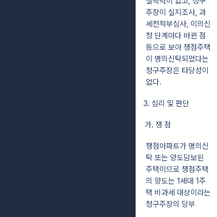
설득력이 없고, 청구
주장이 실지조사, 과
세전적부심사, 이의신
청 단계마다 바뀐 점
등으로 보아 쟁점주택
이 명의신탁되었다는
청구주장은 타당성이
없다.
3. 심리 및 판단
가. 쟁 점
쟁점아파트가 명의신
탁 또는 양도담보된
주택이므로 쟁점주택
의 양도는 1세대 1주
택 비과세 대상이라는
청구주장의 당부