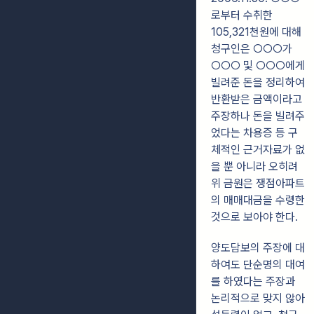
로부터 수취한
105,321천원에 대해
청구인은 ○○○가
○○○ 및 ○○○에게
빌려준 돈을 정리하여
반환받은 금액이라고
주장하나 돈을 빌려주
었다는 차용증 등 구
체적인 근거자료가 없
을 뿐 아니라 오히려
위 금원은 쟁점아파트
의 매매대금을 수령한
것으로 보아야 한다.
양도담보의 주장에 대
하여도 단순명의 대여
를 하였다는 주장과
논리적으로 맞지 않아