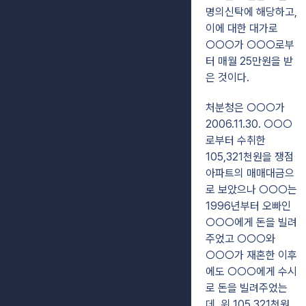
명의신탁에 해당하고,
이에 대한 대가로
○○○가 ○○○로부
터 매월 25만원을 받
은 것이다.
처분청은 ○○○가
2006.11.30. ○○○
로부터 수취한
105,321천원을 쟁점
아파트의 매매대금으
로 보았으나 ○○○는
1996년부터 오빠인
○○○에게 돈을 빌려
주었고 ○○○와
○○○가 재혼한 이후
에도 ○○○에게 수시
로 돈을 빌려주었는
데, 위 105,321천원