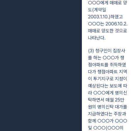
○○○에게 매매로 양
도(계약일
2003.1.10.)하였고
○○○는 2006.10.2.
매매로 양도한 것으로
나타난다.
(3) 청구인이 집장사
를 하는 ○○○가 쟁
점아파트를 취득하였
다가 쟁점아파트 지역
이 투기지구로 지정이
예상된다는 보도에 따
라 ○○○에게 명의신
탁하면서 매월 25만
원의 명의신탁 대가를
지급하였다는 주장과
함께 ○○○가 ○○○
및 ○○○(○○○의