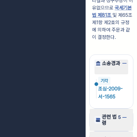
리결과 청구주장이 이
유없으므로
국세기본
법 제81조
및 제65조
제1항 제2호의 규정
에 의하여 주문과 같
이 결정한다.
소송경과
기각
조심-2009-
서-1565
관련 법
5
령