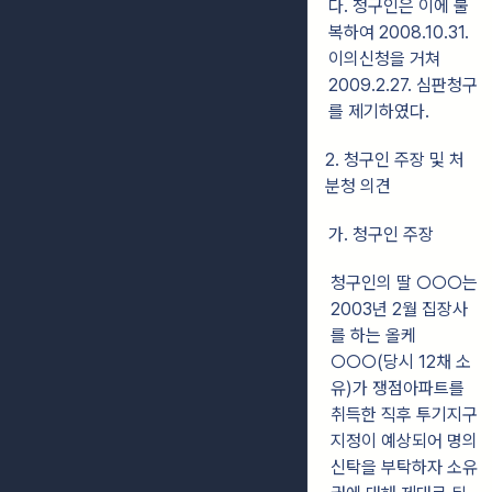
다. 청구인은 이에 불
복하여 2008.10.31.
이의신청을 거쳐
2009.2.27. 심판청구
를 제기하였다.
2. 청구인 주장 및 처
분청 의견
가. 청구인 주장
청구인의 딸 ○○○는
2003년 2월 집장사
를 하는 올케
○○○(당시 12채 소
유)가 쟁점아파트를
취득한 직후 투기지구
지정이 예상되어 명의
신탁을 부탁하자 소유