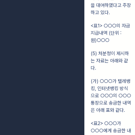
을 대여하였다고 주장
하고 있다.
<표1> ○○○의 자금
지급내역 (단위 :
원)○○○
(5) 처분청이 제시하
는 자료는 아래와 같
다.
(가) ○○○가 텔레뱅
킹, 인터넷뱅킹 방식
으로 ○○○의 ○○○
통장으로 송금한 내역
은 아래 표와 같다.
<표2> ○○○가
○○○에게 송금한 내