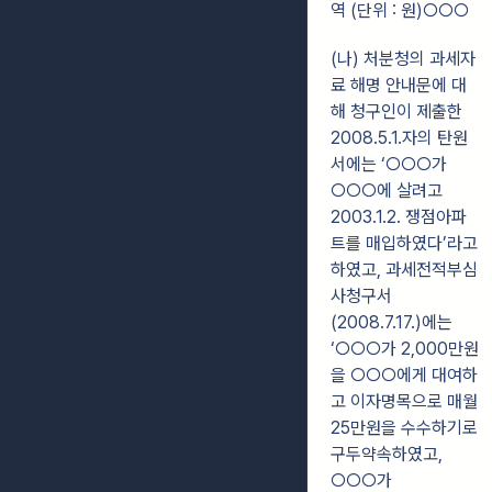
역 (단위 : 원)○○○
(나) 처분청의 과세자
료 해명 안내문에 대
해 청구인이 제출한
2008.5.1.자의 탄원
서에는 ‘○○○가
○○○에 살려고
2003.1.2. 쟁점아파
트를 매입하였다’라고
하였고, 과세전적부심
사청구서
(2008.7.17.)에는
‘○○○가 2,000만원
을 ○○○에게 대여하
고 이자명목으로 매월
25만원을 수수하기로
구두약속하였고,
○○○가