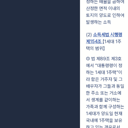
정하는 배율을 곱하여
산정한 면적 이내의
토지의 양도로 인하여
발생하는 소득
(2)
소득세법 시행령
제154조
【1세대 1주
택의 범위】
① 법 제89조 제3호
에서 “대통령령이 정
하는 1세대 1주택”이
라 함은 거주자 및 그
배우자가 그들과 동일
한 주소 또는 거소에
서 생계를 같이하는
가족과 함께 구성하는
1세대가 양도일 현재
국내에 1주택을 보유
하고 있는 경우로서