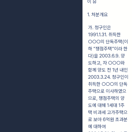
이 유
1. 처분개요
가. 청구인은
1991.1.31. 취득한
○○○의 단독주택(이
하 “쟁점주택”이라 한
다)을 2003.6.9. 양
도하고, 자 ○○○와
함께 양도 전 1년 내인
2003.3.24. 청구인이
취득한 ○○○의 단독
주택으로 이사하였으
므로, 쟁점주택의 양
도에 대해 1세대 1주
택 비과세 고가주택으
로 보아 6억원 초과분
에 대하여