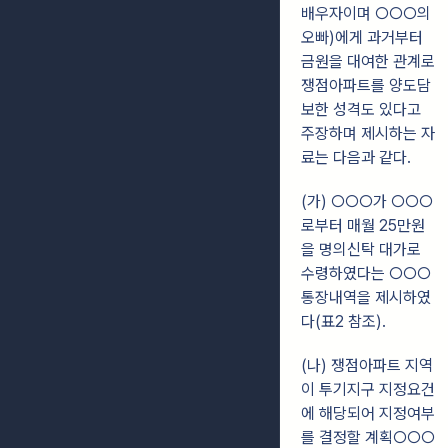
배우자이며 ○○○의
오빠)에게 과거부터
금원을 대여한 관계로
쟁점아파트를 양도담
보한 성격도 있다고
주장하며 제시하는 자
료는 다음과 같다.
(가) ○○○가 ○○○
로부터 매월 25만원
을 명의신탁 대가로
수령하였다는 ○○○
통장내역을 제시하였
다(표2 참조).
(나) 쟁점아파트 지역
이 투기지구 지정요건
에 해당되어 지정여부
를 결정할 계획○○○