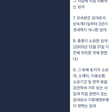
그 사업에 직접 사용하
는 임야
7. 상속받은 임야로서
상속개시일부터 3년이
경과하지 아니한 임야
8. 종중이 소유한 임야
(2005년 12월 31일 이
전에 취득한 것에 한한
다)
9. 그 밖에 토지의 소유
자, 소재지, 이용상황,
소유기간 및 면적 등을
감안하여 거주 또는 사
업과 직접 관련이 있는
임야로서 기획재정부령
이 정하는 임야