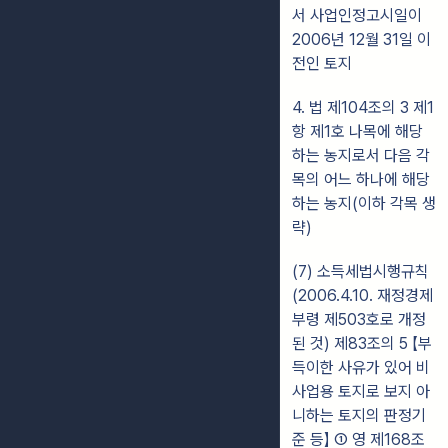
서 사업인정고시일이
2006년 12월 31일 이
전인 토지
4. 법 제104조의 3 제1
항 제1호 나목에 해당
하는 농지로서 다음 각
목의 어느 하나에 해당
하는 농지(이하 각목 생
략)
(7) 소득세법시행규칙
(2006.4.10. 재정경제
부령 제503호로 개정
된 것) 제83조의 5 【부
득이한 사유가 있어 비
사업용 토지로 보지 아
니하는 토지의 판정기
준 등】 ① 영 제168조