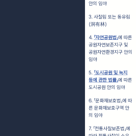
안의 임야
3. 사찰림 또는 동유림
(洞有林)
4.
「자연공원법」
에 따른
공원자연보존지구 및
공원자연환경지구 안의
임야
5.
「도시공원 및 녹지
등에 관한 법률」
에 따른
도시공원 안의 임야
6. 「문화재보호법」에 따
른 문화재보호구역 안
의 임야
7. 「전통사찰보존법」에
따라 전통사찰이 소유