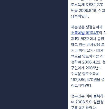
도소득세 3,832,270
원을 2006.8.18. 신고
납부하였다.
처분청은 쟁점임야가
소득세법 제104조
의 3
제1항 제2호에서 규정
하고 있는 비사업용 토
지라 하여 실지거래가
액으로 양도차익을 산
정하여 2008.4.22. 청
구인에게 2006년도
귀속분 양도소득세
162,886,470원을 결
정고지하였다.
청구인은 이에 불복하
여 2008.5.9. 심판청
구를 제기하였다.