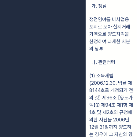
가. 쟁점
쟁점임야를 비사업용
토지로 보아 실지거래
가액으로 양도차익을
산정하여 과세한 처분
의 당부
나. 관련법령
(1) 소득세법
(2006.12.30. 법률 제
8144호로 개정되기 전
의 것) 제96조 【양도가
액】② 제94조 제1항 제
1호 및 제2호의 규정에
의한 자산을 2006년
12월 31일까지 양도하
는 경우에 그 자산의 양