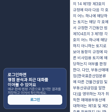
의 14 제1항 제3호의
규정에 따라 다음 각 호
의 어느 하나에 해당하
는 토지는 해당 각 호에
서 규정한 기간동안 법
제104조의 3 제1항 각
호의 어느 하나에 해당
하지 아니하는 토지로
보아 동항의 규정에 따
른 비사업용 토지에 해
당하는지 여부를 판정
한다. 다만, 부동산매매
로그인하면
업(한국표준산업분류
쟁점 분석과 최근 대화를
에 따른 건물건설업 및
이어볼 수 있어요
부동산공급업을 말한
예규·판례·법령 기준으로 분석한 결과를
저장하고 이어서 확인하세요.
다)을 영위하는 자가 취
로그인
득한 매매용부동산에
대하여는 제1호 및 제2
호를 적용하지 아니한