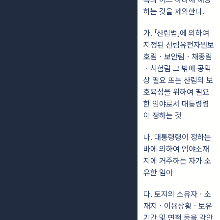
하는 것을 제외한다.
가. 「산림법」에 의하여
지정된 산림유전자원보
호림ㆍ보안림ㆍ채종림
ㆍ시험림 그 밖에 공익
상 필요 또는 산림의 보
호육성을 위하여 필요
한 임야로서 대통령령
이 정하는 것
나. 대통령령이 정하는
바에 의하여 임야소재
지에 거주하는 자가 소
유한 임야
다. 토지의 소유자ㆍ소
재지ㆍ이용상황ㆍ보유
기간 및 면적 등을 감안