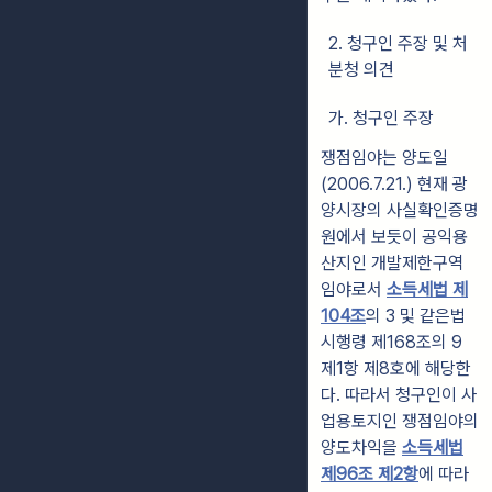
2. 청구인 주장 및 처
분청 의견
가. 청구인 주장
쟁점임야는 양도일
(2006.7.21.) 현재 광
양시장의 사실확인증명
원에서 보듯이 공익용
산지인 개발제한구역
임야로서
소득세법 제
104조
의 3 및 같은법
시행령 제168조의 9
제1항 제8호에 해당한
다. 따라서 청구인이 사
업용토지인 쟁점임야의
양도차익을
소득세법
제96조 제2항
에 따라