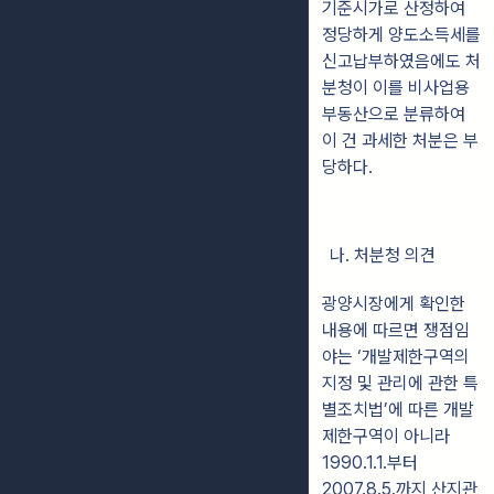
기준시가로 산정하여
정당하게 양도소득세를
신고납부하였음에도 처
분청이 이를 비사업용
부동산으로 분류하여
이 건 과세한 처분은 부
당하다.
나. 처분청 의견
광양시장에게 확인한
내용에 따르면 쟁점임
야는 ‘개발제한구역의
지정 및 관리에 관한 특
별조치법’에 따른 개발
제한구역이 아니라
1990.1.1.부터
2007.8.5.까지 산지관