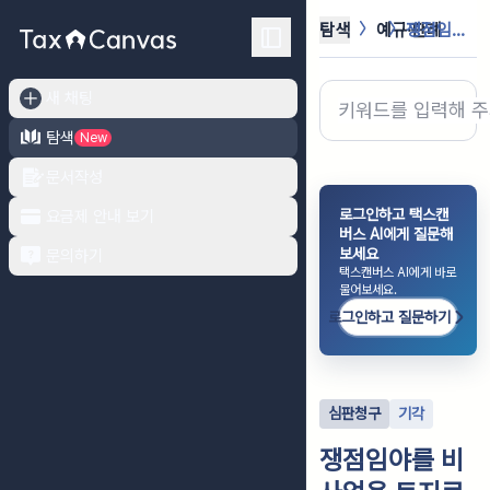
탐색
예규·판례
쟁점임야를 비사업용 토지로 보아 실지...
새 채팅
탐색
New
문서작성
로그인하고 택스캔
요금제 안내 보기
버스 AI에게 질문해
보세요
문의하기
택스캔버스 AI에게 바로
물어보세요.
로그인하고 질문하기
심판청구
기각
쟁점임야를 비