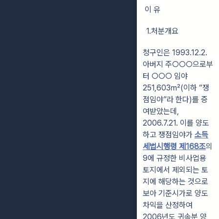
이 유
1.처분개요
청구인은 1993.12.2.
아버지 주○○○으로부
터 ○○○ 임야
251,603㎡(이하 “쟁
점임야”라 한다)를 증
여받았는데,
2006.7.21. 이를 양도
하고 쟁점임야가
소득
세법시행령 제168조
의
9에 규정한 비사업용
토지에서 제외되는 토
지에 해당하는 것으로
보아 기준시가로 양도
차익을 산정하여
2006년도 귀속분 양