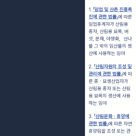
1.
「임업 및 산촌 진흥촉
진에 관한 법률」
에 따른
임업후계자가 산림용
종자, 산림용 묘목, 버
섯, 분재, 야생화，산나
물 그 밖의 임산물의 생
산에 사용하는 임야
2.
「산림자원의 조성 및
관리에 관한 법률」
에 따
른 종ㆍ묘생산업자가
산림용 종자 또는 산림
용 묘목의 생산에 사용
하는 임야
3.
「산림문화ㆍ휴양에
관한 법률」
에 따른 자연
휴양림을 조성 또는 관