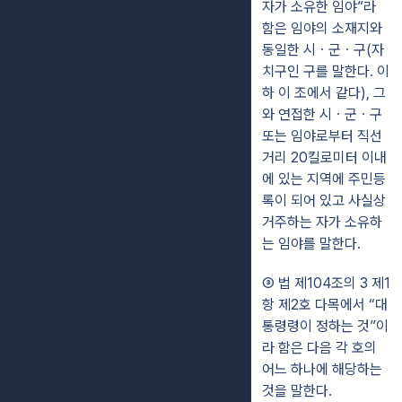
자가 소유한 임야”라
함은 임야의 소재지와
동일한 시ㆍ군ㆍ구(자
치구인 구를 말한다. 이
하 이 조에서 같다), 그
와 연접한 시ㆍ군ㆍ구
또는 임야로부터 직선
거리 20킬로미터 이내
에 있는 지역에 주민등
록이 되어 있고 사실상
거주하는 자가 소유하
는 임야를 말한다.
③ 법 제104조의 3 제1
항 제2호 다목에서 “대
통령령이 정하는 것”이
라 함은 다음 각 호의
어느 하나에 해당하는
것을 말한다.