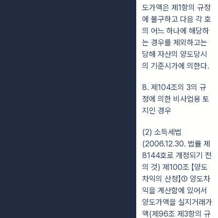
도가액은 제1항의 규정
에 불구하고 다음 각 호
의 어느 하나에 해당하
는 경우를 제외하고는
당해 자산의 양도당시
의 기준시가에 의한다.
8. 제104조의 3의 규
정에 의한 비사업용 토
지인 경우
(2) 소득세법
(2006.12.30. 법률 제
8144호로 개정되기 전
의 것) 제100조 【양도
차익의 산정】① 양도차
익을 계산함에 있어서
양도가액을 실지거래가
액(제96조 제3항의 규