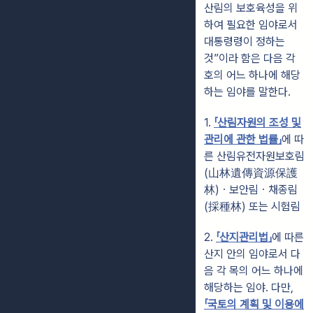
산림의 보호육성을 위
하여 필요한 임야로서
대통령령이 정하는
것”이라 함은 다음 각
호의 어느 하나에 해당
하는 임야를 말한다.
1.
「산림자원의 조성 및
관리에 관한 법률」
에 따
른 산림유전자원보호림
(山林遺傳資源保護
林)ㆍ보안림ㆍ채종림
(採種林) 또는 시험림
2.
「산지관리법」
에 따른
산지 안의 임야로서 다
음 각 목의 어느 하나에
해당하는 임야. 다만,
「국토의 계획 및 이용에