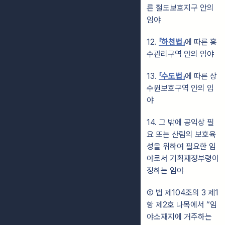
른 철도보호지구 안의
임야
12.
「하천법」
에 따른 홍
수관리구역 안의 임야
13.
「수도법」
에 따른 상
수원보호구역 안의 임
야
14. 그 밖에 공익상 필
요 또는 산림의 보호육
성을 위하여 필요한 임
야로서 기획재정부령이
정하는 임야
② 법 제104조의 3 제1
항 제2호 나목에서 “임
야소재지에 거주하는