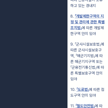
하고 있는 경내지
8.
「개발제한구역의 지
정 및 관리에 관한 특별
조치법」
에 따른 개발제
한구역 안의 임야
9. 「군사시설보호법」에
따른 군사시설보호구
역, 「해군기지법」에 따
른 해군기지구역 또는
「군용전기통신법」에 따
른 특별보호구역 안의
임야
10.
「도로법」
에 따른 접
도구역 안의 임야
11.
「철도안전법」
에 따