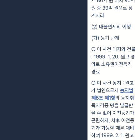
액 80억 원 내지 90억
원 중 39억 원으로 상
계처리
(2) 대물변제의 이행
(가) 등기 관계
○ 이 사건 대지와 건물
: 1999. 1. 20. 원고 명
의로 소유권이전등기
경료
○ 이 사건 농지 : 원고
가 법인으로서
농지법
제8조 제1항
의 농지취
득자격증 명을 발급받
을 수 없어 이전등기가
곤란하자, 차후 이전등
기가 가능할 때를 대비
하여 1999. 2. 1. 원고