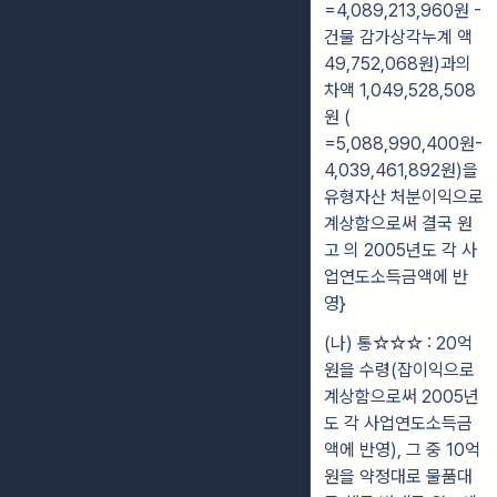
=4,089,213,960원 -
건물 감가상각누계 액
49,752,068원)과의
차액 1,049,528,508
원 (
=5,088,990,400원-
4,039,461,892원)을
유형자산 처분이익으로
계상함으로써 결국 원
고 의 2005년도 각 사
업연도소득금액에 반
영}
(나) 통☆☆☆ : 20억
원을 수령(잡이익으로
계상함으로써 2005년
도 각 사업연도소득금
액에 반영), 그 중 10억
원을 약정대로 물품대