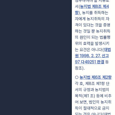
첨부하여야 할 서류로
서(
농지법 제8조 제4
항
), 농지를 취득하는
자에게 농지취득의 자
격이 있다는 것을 증명
하는 것일 뿐 농지취득
의 원인이 되는 법률행
위의 효력을 발생시키
는 요건은 아니다(
대법
원 1998. 2. 27. 선고
97 다49251 판결
등
참조).
○
농지법 제6조 제2항
각 호, 제8조 제1항 단
서의 규정과 농지법의
목적(제1 조) 등에 비추
어 보면, 법인의 농지취
득이 절대적으로 금지
되는 것은 아니다(대법