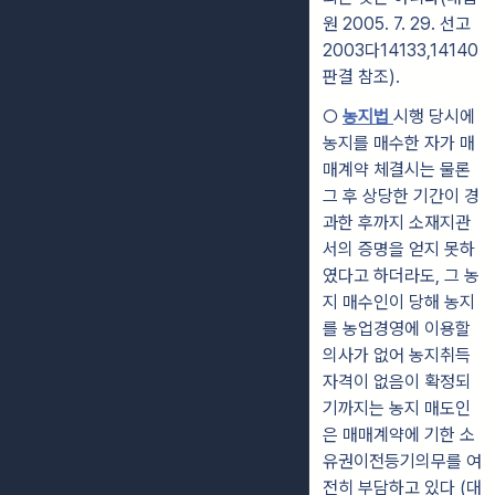
원 2005. 7. 29. 선고
2003다14133,14140
판결 참조).
○
농지법
시행 당시에
농지를 매수한 자가 매
매계약 체결시는 물론
그 후 상당한 기간이 경
과한 후까지 소재지관
서의 증명을 얻지 못하
였다고 하더라도, 그 농
지 매수인이 당해 농지
를 농업경영에 이용할
의사가 없어 농지취득
자격이 없음이 확정되
기까지는 농지 매도인
은 매매계약에 기한 소
유권이전등기의무를 여
전히 부담하고 있다 (대