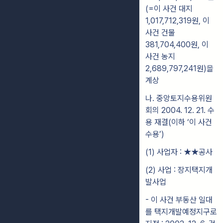
(=이 사건 대지
1,017,712,319원, 이
사건 건물
381,704,400원, 이
사건 농지
2,689,797,241원)을
계상
나. 중앙토지수용위원
회의 2004. 12. 21. 수
용 재결(이하 ‘이 사건
수용’)
(1) 사업자 : ★★공사
(2) 사업 : 장지택지개
발사업
- 이 사건 부동산 일대
를 택지개발예정지구로