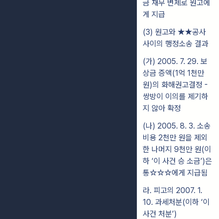
금 채무 변제로 원고에
게 지급
(3) 원고와 ★★공사
사이의 행정소송 결과
(가) 2005. 7. 29. 보
상금 증액(1억 1천만
원)의 화해권고결정 -
쌍방이 이의를 제기하
지 않아 확정
(나) 2005. 8. 3. 소송
비용 2천만 원을 제외
한 나머지 9천만 원(이
하 ‘이 사건 승 소금’)은
통☆☆☆에게 지급됨
라. 피고의 2007. 1.
10. 과세처분(이하 ‘이
사건 처분’)