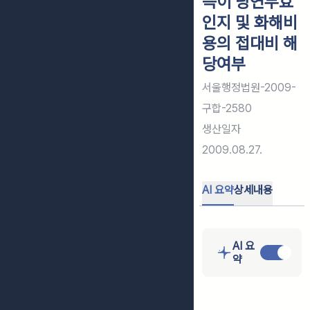
득이 당연무효
인지 및 화해비
용의 접대비 해
당여부
서울행정법원-2009-
구합-2580
생산일자
2009.08.27.
AI 요약
상세내용
AI 요
약