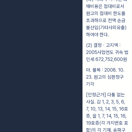
해비용은 접대비로서
원고의 접대비 한도를
초과하므로 전액 손금
불산입(기타사외유출)
하여야 한다.
(2) 결정ㆍ고지액 :
2005사업연도 귀속 법
인세 672,752,600원
마. 불복 : 2008. 10.
23. 원고의 심판청구
기각
[인정근거] 다툼 없는
사실. 갑 1, 2, 3, 5, 6,
7, 10, 13, 14, 15, 16호
증, 을 1, 7, 14, 15, 16,
19호증(각 가지번호 포
함)의 각 기재, 송파구