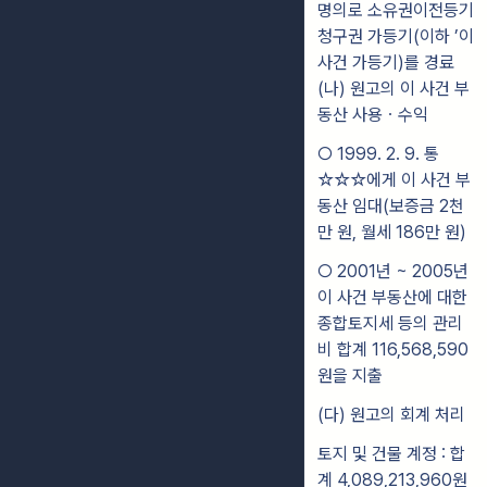
명의로 소유권이전등기
청구권 가등기(이하 ’이
사건 가등기)를 경료
(나) 원고의 이 사건 부
동산 사용ㆍ수익
○ 1999. 2. 9. 통
☆☆☆에게 이 사건 부
동산 임대(보증금 2천
만 원, 월세 186만 원)
○ 2001년 ~ 2005년
이 사건 부동산에 대한
종합토지세 등의 관리
비 합계 116,568,590
원을 지출
(다) 원고의 회계 처리
토지 및 건물 계정 : 합
계 4,089,213,960원