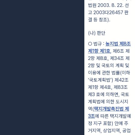
법원 2003. 8. 22. 선
고 2003다26457 판
결 등 참조).
(나) 판단
○ 법규 :
농지법 제8조
제1항 제1호
, 제6조 제
2항 제8호, 제34조 제
2항 및 국토의 계획 및
이용에 관한 법률(이하
‘국토계획법’) 제42조
제1항 제4호, 제83조
제3 호에 의하면, 국토
계획법에 의한 도시지
역(
택지개발촉진법 제
3조
에 따른 택지개발예
정 지구 포함) 안에 주
거지역, 상업지역, 공업