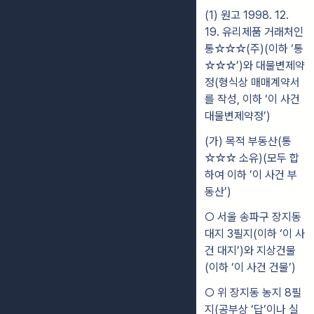
(1) 원고 1998. 12.
19. 유리제품 거래처인
통☆☆☆(주)(이하 ‘통
☆☆☆’)와 대물변제약
정(형식상 매매계약서
를 작성, 이하 ‘이 사건
대물변제약정’)
(가) 목적 부동산(통
☆☆☆ 소유)(모두 합
하여 이하 ’이 사건 부
동산’)
○ 서울 송파구 장지동
대지 3필지(이하 ‘이 사
건 대지’)와 지상건물
(이하 ‘이 사건 건물’)
○ 위 장지동 농지 8필
지(공부상 ‘답’이나 실