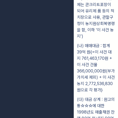
제는 콘크리트포장이
되어 유리제 품 등의 적
치장으로 사용, 관할구
청이 농지원상회복명령
을 함, 이하 ‘이 사건 농
지’)
(나) 매매대금 : 합계
39억 원{=이 사건 대
지 761,463,170원 +
이 사건 건물
366,000,000원(부가
가치세 제외) + 이 사건
농지 2,772,536,830
원으로 각 평가}
(다) 대금 상계 : 원고의
통☆☆☆에 대한
1998년도 매출채권 잔