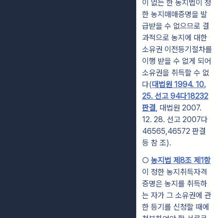
이 없는 한 농지법이 정
한 농지매매증명을 발
급받을 수 없으므로 결
과적으로 농지에 대한
소유권 이전등기절차를
이행 받을 수 없게 되어
소유권을 취득할 수 없
다(
대법원 1994. 10.
25. 선고 94다18232
판결
, 대법원 2007.
12. 28. 선고 2007다
46565,46572 판결
등 참 조).
○
농지법 제8조 제1항
이 정한 농지취득자격
증명은 농지를 취득하
는 자가 그 소유권에 관
한 등기를 신청할 때에