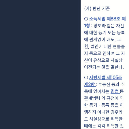
(가) 판단 기준
○
소득세법 제88조 제
1항
: 양도라 함은 자산
에 대한 등기 또는 등록
에 관계없이 매도, 교
환, 법인에 대한 현물출
자 등으로 인하여 그 자
산이 유상으로 사실상
이전되는 것을 말한다.
○
지방세법 제105조
제2항
: 부동산 등의 취
득에 있어서는
민법
등
관계법령 의 규정에 의
한 등기ㆍ등록 등을 이
행하지 아니한 경우라
도 사실상으로 취득한
때에는 각각 취득한 것