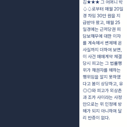
김★★★ 그 어머니 박
♤♤로부터 매월 20일
경 차임 30만 원을 지
급받아 왔고, 매월 25
일경에는 근저당권 피
담보채무에 대한 이자
를 계속해서 변제해 온
사실까지 더하여 보면,
이 사건 매매계약 체결
당시 피고는 그 법률행
위가 채권자를 해하는
행위임을 알지 못하였
다고 봄이 상당하고, 유
◎◎와 피고가 외삼촌
과 조카 사이라는 사정
만으로는 위 인정에 방
해가 되지 아니하며 달
리 반증이 없다.