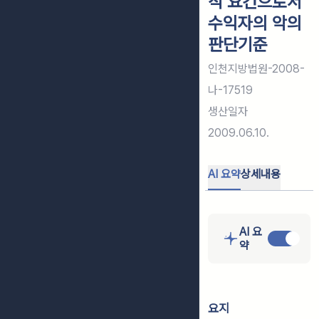
적 요건으로서
수익자의 악의
판단기준
인천지방법원-2008-
나-17519
생산일자
2009.06.10.
AI 요약
상세내용
AI 요
약
요지