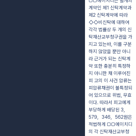
▢▢에이치디는 별개의
계약인 제1 신탁계약과
제2 신탁계약에 따라
◇◇비신탁에 대하여
각각 법률상 두 개의 신
탁재산교부청구권을 가
지고 있는바, 이를 구분
하지 않았을 뿐만 아니
라 근거가 되는 신탁계
약 또한 충분히 특정하
지 아니한 채 이루어진
피 고의 이 사건 압류는
피압류채권이 불특정되
어 있으므로 위법, 무효
이다. 따라서 피고에게
부당하게 배당된 3，
579，346，562원은
적법하게 ▢▢에이치디
의 각 신탁재산교부청