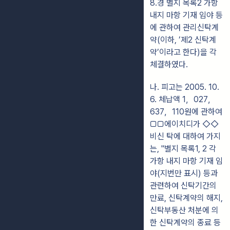
8.경 별지 목록2 가항
내지 마항 기재 임야 등
에 관하여 관리신탁계
약(이하, ’제2 신탁계
약’이라고 한다)을 각
체결하였다.
나. 피고는 2005. 10.
6. 체납액 1，027，
637，110원에 관하여
▢▢에이치디가 ◇◇
비신 탁에 대하여 가지
는, "별지 목록1, 2 각
가항 내지 마항 기재 임
야(지번만 표시) 등과
관련하여 신탁기간의
만료, 신탁계약의 해지,
신탁부동산 처분에 의
한 신탁계약의 종료 등