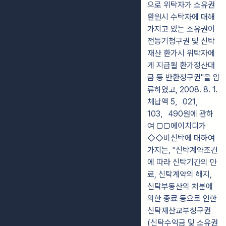
으로 위탁자가 소유권
환원시 수탁자에 대해
가지고 있는 소유권이
전등기청구권 및 신탁
재산 환가시 위탁자에
게 지급될 환가정산대
금 등 반환청구권"을 압
류하였고, 2008. 8. 1.
체납액 5，021，
103，490원에 관하
여 ▢▢에이치디가
◇◇비신탁에 대하여
가지는, "신탁계약조건
에 따라 신탁기간의 만
료, 신탁계약의 해지,
신탁부동산의 처분에
의한 종료 등으로 인한
신탁재산교부청구권
(신탁수익금 및 소유권