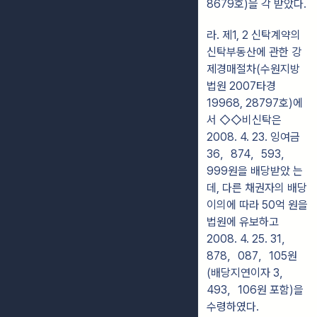
8679호)을 각 받았다.
라. 제1, 2 신탁계약의
신탁부동산에 관한 강
제경매절차(수원지방
법원 2007타경
19968, 28797호)에
서 ◇◇비신탁은
2008. 4. 23. 잉여금
36，874，593，
999원을 배당받았 는
데, 다른 채권자의 배당
이의에 따라 50억 원을
법원에 유보하고
2008. 4. 25. 31，
878，087，105원
(배당지연이자 3，
493，106원 포함)을
수령하였다.