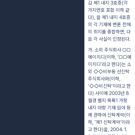
갑 제1 내지 3호증(각
가지번호 포함 이하 같
다), 을 제1 내지 4호증
의 각 기재에 변론 전체
의 취지를 종합하면, 다
음 각 사실이 인정된다.
가. 소외 주식회사 ▢▢
에이치디(이하, ’▢▢에
이치디’라고 한다)는 소
외 ◇◇비부동 산신탁
주식회사와(이하,
’◇◇비신탁’이라고 한
다) 사이에 2003년 8
월경 별지 목록1 가항
내지 마항 기재 임야 등
에 관하여 신탁계약(이
하, ’제1 신탁계약’이라
고 한다)을, 2004. 1.