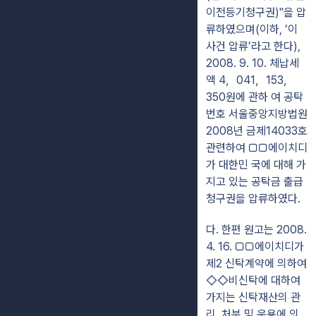
이전등기청구권)"을 압
류하였으며(이하, ’이
사건 압류’라고 한다),
2008. 9. 10. 체납세
액 4，041，153，
350원에 관하 여 공탁
번호 서울중앙지방법원
2008년 금제14033호
관련하여 ▢▢에이치디
가 대한민 국에 대해 가
지고 있는 공탁금 출급
청구권을 압류하였다.
다. 한편 원고는 2008.
4. 16. ▢▢에이치디가
제2 신탁계약에 의하여
◇◇비신탁에 대하여
가지는 신탁재산의 관
리, 처분 및 운용에 의