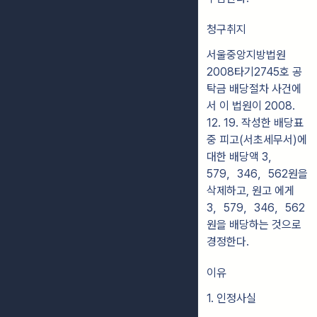
청구취지
서울중앙지방법원
2008타기2745호 공
탁금 배당절차 사건에
서 이 법원이 2008.
12. 19. 작성한 배당표
중 피고(서초세무서)에
대한 배당액 3，
579，346，562원을
삭제하고, 원고 에게
3，579，346，562
원을 배당하는 것으로
경정한다.
이유
1. 인정사실