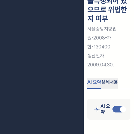
불특정되어 있
으므로 위법한
지 여부
서울중앙지방법
원-2008-가
합-130400
생산일자
2009.04.30.
AI 요약
상세내용
AI 요
약