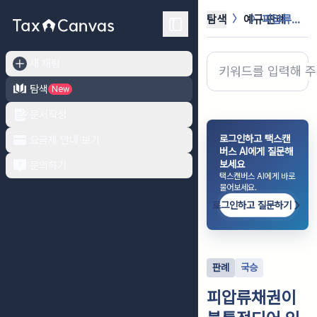
탐색
예규·판례
피압류채권이 불특정되어 있으므로 위법...
새 채팅
탐색
New
문서작성
로그인하고 택스캔
요금제 안내 보기
버스 AI에게 질문해
보세요
문의하기
택스캔버스 AI에게 바로
물어보세요.
로그인하고 질문하기
판례
국승
피압류채권이