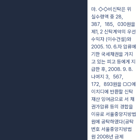
마. ◇◇비신탁은 위
실수령액 중 28，
387，185，030원을
제1, 2 신탁계약의 우선
수익자 (이수건설)와
2005. 10. 6.자 압류에
기한 국세채권을 가지
고 있는 피고 등에게 지
급한 후, 2008. 9. 8.
나머지 3，567，
172，893원을 ▢▢에
이치디에 반환할 신탁
재산 잉여금으로 서 채
권가압류 등의 경합을
이유로 서울중앙지방법
원에 공탁하였다(공탁
번호 서울중앙지방법
원 2008년 금제