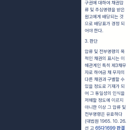
구권에 대하여 채권압
류 및 추심명령을 받은
원고에게 배당되는 것
으로 배당표가 경정 되
어야 한다.
3. 판단
압류 및 전부명령의 목
적인 채권의 표시는 이
해관계인 특히 제3채무
자로 하여금 채 무자의
다른 채권과 구별할 수
있을 정도로 기재가 되
어 그 동일성의 인식을
저해할 정도에 이르지
아니한 이상 그 압류 및
전부명령은 유효하다
(대법원 1965. 10. 26.
선 고
65다1699 판결