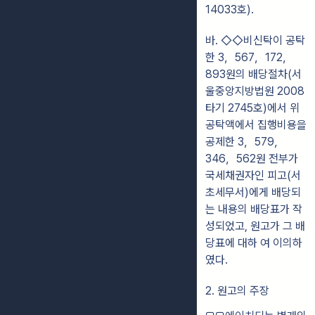
14033호).
바. ◇◇비신탁이 공탁
한 3，567，172，
893원의 배당절차(서
울중앙지방법원 2008
타기 2745호)에서 위
공탁액에서 집행비용을
공제한 3，579，
346，562원 전부가
국세채권자인 피고(서
초세무서)에게 배당되
는 내용의 배당표가 작
성되었고, 원고가 그 배
당표에 대하 여 이의하
였다.
2. 원고의 주장