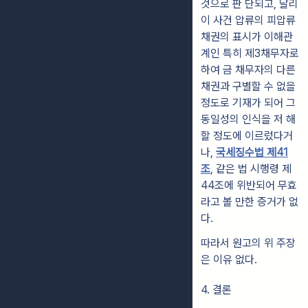
것으로 판 단되고, 달리
이 사건 압류의 피압류
채권의 표시가 이해관
계인 특히 제3채무자로
하여 금 채무자의 다른
채권과 구별할 수 없을
정도로 기재가 되어 그
동일성의 인식을 저 해
할 정도에 이르렀다거
나,
국세징수법 제41
조
, 같은 법 시행령 제
44조에 위반되어 무효
라고 볼 만한 증거가 없
다.
따라서 원고의 위 주장
은 이유 없다.
4. 결론