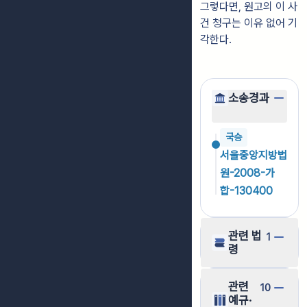
그렇다면, 원고의 이 사
건 청구는 이유 없어 기
각한다.
소송경과
국승
서울중앙지방법
원-2008-가
합-130400
관련 법
1
령
관련
10
예규·