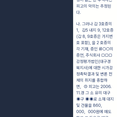
피고의 악의는 추정된
다.
나. 그러나 갑 3호증의
1，갑5 내지 9, 12호증
(갑 8, 9호증은 가지번
호 포함), 을 2 호증의
각 기재, 증인 류○○의
증언, 주식회사 ▢▢▢
감정평가법인(대구경
북지사)에 대한 시가감
정촉탁결과 및 변론 전
체의 취지를 종합하
면，① 피고는 2006.
11.경 그 소 유의 대구
◉구 ◉◉로 소재 대지
및 건물을 860，
000，000원에 매도