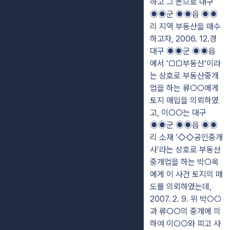
하고 그 돈으로 대구
◉◉군 ◉◉읍 ◉◉
리 지역 부동산을 매수
하고자, 2006. 12.경
대구 ◉◉군 ◉◉읍
에서 ’▢▢부동산’이라
는 상호로 부동산중개
업을 하는 류○○에게
토지 매입을 의뢰하였
고, 이○○는 대구
◉◉군 ◉◉읍 ◉◉
리 소재 ’◇◇공인중개
사’라는 상호로 부동산
중개업을 하는 박○옥
에게 이 사건 토지의 매
도를 의뢰하였는데,
2007. 2. 9. 위 박○○
과 류○○의 중개에 의
하여 이○○와 피고 사