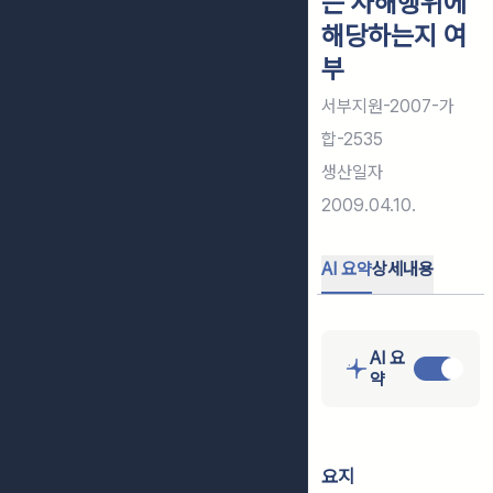
는 사해행위에
해당하는지 여
부
서부지원-2007-가
합-2535
생산일자
2009.04.10.
AI 요약
상세내용
AI 요
약
요지