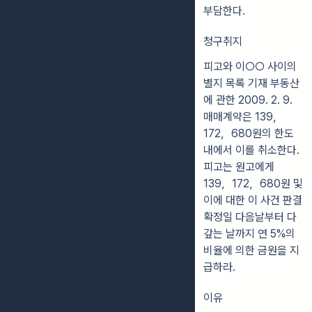
부담한다.
청구취지
피고와 이○○ 사이의
별지 목록 기재 부동산
에 관한 2009. 2. 9.
매매계약은 139，
172，680원의 한도
내에서 이를 취소한다.
피고는 원고에게
139，172，680원 및
이에 대한 이 사건 판결
확정일 다음날부터 다
갚는 날까지 연 5%의
비율에 의한 금원을 지
급하라.
이유