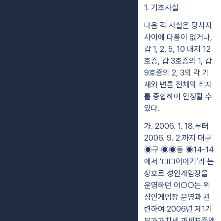
1. 기초사실
다음 각 사실은 당사자
사이에 다툼이 없거나,
갑 1, 2, 5, 10 내지 12
호증, 갑 3호증의 1, 갑
9호증의 2, 3의 각 기
재와 변론 전체의 취지
를 종합하여 인정할 수
있다.
가. 2006. 1. 18.부터
2006. 9. 2.까지 대구
◉구 ◉◉동 ◉14-14
에서 ’▢▢이야기’라 는
상호로 성인게임장을
운영하던 이○○는 위
성인게임장 운영과 관
련하여 2006년 제1기
부가가치세 과세표준액