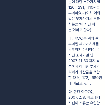
분에 대한 부가가치세
126，291，110원을
부과하였다(이하 이와
같은 부가가치세 부과
처분을 ’이 사건 처
분’이라고 한다).
나. 이○○는 위와 같이
부과된 부가가치세를
납부하지 아니하여, 이
사건 소제기일 인
2007. 11. 30.까지 납
부하지 아니한 부가가
치세가 가산금을 포함
한 139，172，680원
에 이르고 있다.
다. 한편 이○○는
2007. 2. 9. 피고에게
자신이 소유한 유일한