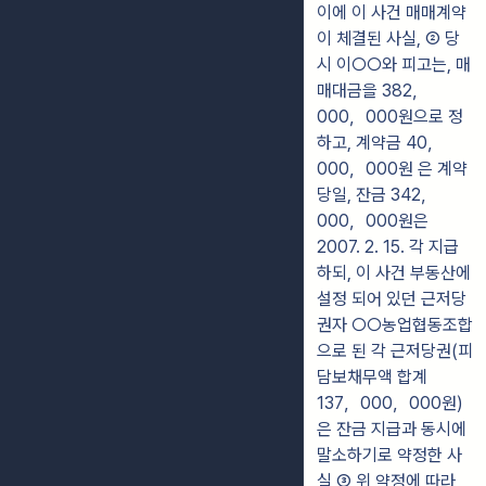
이에 이 사건 매매계약
이 체결된 사실, ② 당
시 이○○와 피고는, 매
매대금을 382，
000，000원으로 정
하고, 계약금 40，
000，000원 은 계약
당일, 잔금 342，
000，000원은
2007. 2. 15. 각 지급
하되, 이 사건 부동산에
설정 되어 있던 근저당
권자 ○○농업협동조합
으로 된 각 근저당권(피
담보채무액 합계
137，000，000원)
은 잔금 지급과 동시에
말소하기로 약정한 사
실 ③ 위 약정에 따라