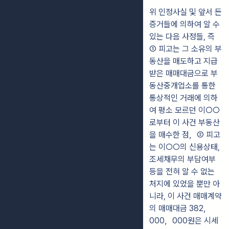
위 인정사실 및 앞서 든
증거들에 의하여 알 수
있는 다음 사정들, 즉
① 피고는 그 소유의 부
동산을 매도하고 지급
받은 매매대금으로 부
동산중개업소를 통한
통상적인 거래에 의하
여 평소 모르던 이○○
로부터 이 사건 부동산
을 매수한 점，② 피고
는 이○○의 신용상태,
조세채무의 부담여부
등을 전혀 알 수 없는
처지에 있었을 뿐만 아
니라, 이 사건 매매계약
의 매매대금 382，
000，000원은 시세