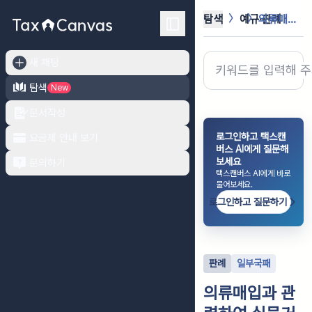
탐색
예규·판례
의류매입과 관련하여 실물거래 없는 가...
새 채팅
탐색
New
문서작성
로그인하고 택스캔
요금제 안내 보기
버스 AI에게 질문해
보세요
문의하기
택스캔버스 AI에게 바로
물어보세요.
로그인하고 질문하기
판례
일부국패
의류매입과 관