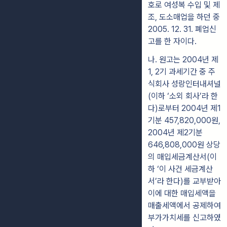
호로 여성복 수입 및 제
조, 도소매업을 하던 중
2005. 12. 31. 폐업신
고를 한 자이다.
나. 원고는 2004년 제
1, 2기 과세기간 중 주
식회사 성랑인터내셔널
(이하 ‘소외 회사’라 한
다)로부터 2004년 제1
기분 457,820,000원,
2004년 제2기분
646,808,000원 상당
의 매입세금계산서(이
하 ‘이 사건 세금계산
서’라 한다)를 교부받아
이에 대한 매입세액을
매출세액에서 공제하여
부가가치세를 신고하였