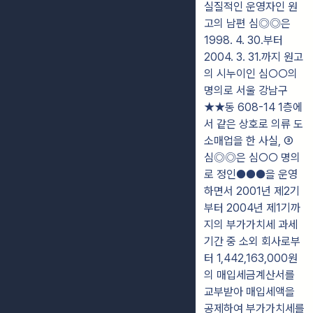
실질적인 운영자인 원
고의 남편 심◎◎은
1998. 4. 30.부터
2004. 3. 31.까지 원고
의 시누이인 심○○의
명의로 서울 강남구
★★동 608-14 1층에
서 같은 상호로 의류 도
소매업을 한 사실, ③
심◎◎은 심○○ 명의
로 정인●●●을 운영
하면서 2001년 제2기
부터 2004년 제1기까
지의 부가가치세 과세
기간 중 소외 회사로부
터 1,442,163,000원
의 매입세금계산서를
교부받아 매입세액을
공제하여 부가가치세를