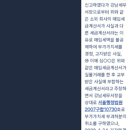
신고하였다가 강남세무
서장으로부터 위와 같
은 소외 회사의 매입세
금계산서가 사실과 다
른 세금계산서라는 이
유로 매입세액을 불공
제하여 부가가치세를
경정, 고지받은 사실,
④ 이에 심○○은 위와
같은 매입세금계산서가
실물거래를 한 후 교부
받은 사실에 부합하는
세금계산서라고 주장하
면서 강남세무서장을
상대로
서울행정법원
2007구합10730
호로
부가가치세 부과처분의
취소를 구하였으나,