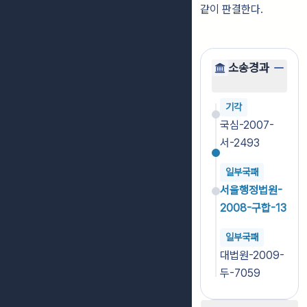
같이 판결한다.
소송경과
기각
국심-2007-
서-2493
일부국패
서울행정법원-
2008-구합-13
일부국패
대법원-2009-
두-7059