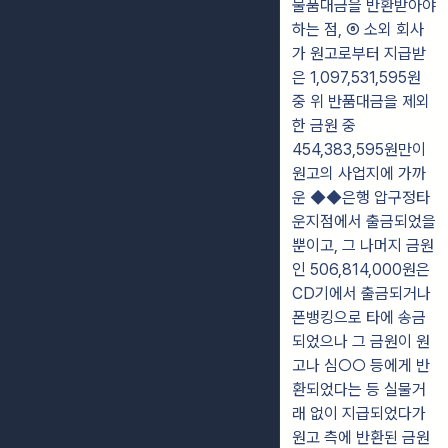
물품대금을 반환받아야
하는 점, ⑥ 소외 회사
가 원고로부터 지급받
은 1,097,531,595원
중 위 반품대금을 제외
한 금원 중
454,383,595원만이
원고의 사업지에 가까
운 ◆◆은행 압구정타
운지점에서 출금되었을
뿐이고, 그 나머지 금원
인 506,814,000원은
CD기에서 출금되거나
폰뱅킹으로 타에 송금
되었으나 그 금원이 원
고나 심○○ 등에게 반
환되었다는 등 실물거
래 없이 지급되었다가
원고 측에 반환된 금원