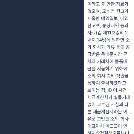
이라고 볼 만한 자료가
없으며, 오히려 원고가
제출한 매입일보, 매입
잔고액, 통장내역 등의
자료(갑 제11호증의 2
내지 145)에 의하면 소
외 회사가 의류 등을 공
급받은 동대문시장 근
처의 거래처에 물품대
금을 지급하기 위하여
소외 회사 측의 직원을
통하여 출금하였다고
보이는 점, ⑦ 이 사건
세금계산서가 실물거래
없이 교부된 사실과 다
른 세금계산서라는 이
유로 고발된 소외 회사
대표이사 이□□이 인
천지방검찰청으로부터