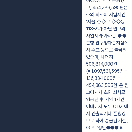
심○○에게 지급되었
고, 454,383,595원은
소외 회사의 사업지인
‘서울 ◇◇구 ◇◇동
113-2’가 아닌 원고의
사업지와 가까운 ◆◆
은행 압구정다운지점에
서 수표 등으로 출금되
었으며, 나머지
506,814,000원
(=1,097,531,595원 -
136,334,000원 -
454,383,595원)은 원
고에게서 소외 회사로
입금된 후 거의 1시간
이내에서 모두 CD기에
서 인출되거나 폰뱅킹
으로 타에 송금된 사실,
② 위 ‘정인●●●’의