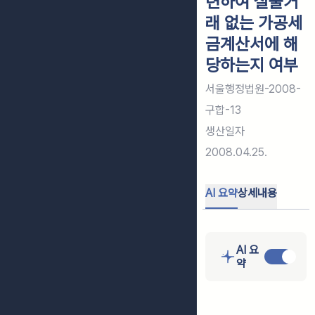
련하여 실물거
래 없는 가공세
금계산서에 해
당하는지 여부
서울행정법원-2008-
구합-13
생산일자
2008.04.25.
AI 요약
상세내용
AI 요
약