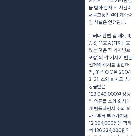
2008. 1. 24. 기각판결
을 받아 현재 위 사건이
서울고등법원에 계속중
인 사실은 인정된다.
그러나 한편 갑 제3, 4,
7, 8, 11호증(가지번호
있는 것은 각 가지번호
포함)의 각 기재에 변론
전체의 취지를 종합하
면, ⑤ 심○○은 2004.
3. 31. 소외 회사로부터
공급받은
123.940,000원 상당
의 의류를 소외 회사에
게 반품하면서 소외 회
사로부터 부가가치세
12,394,000원을 합하
여 136,334,000원의