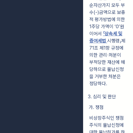
순자산가지 모두 부
수(-)금액으로 보충
적 평가방법에 의한
1주당 가액이 ‘0’원
이어서
「상속세 및
증여세법
시행령」제
71조 제1항 규정에
의한 관리⋅처분이
부적당한 재산에 해
당하므로 물납신청
을 거부한 처분은
정당하다.
3. 심리 및 판단
가. 쟁점
비상장주식인 쟁점
주식의 물납신청에
대한 물납허가를 하