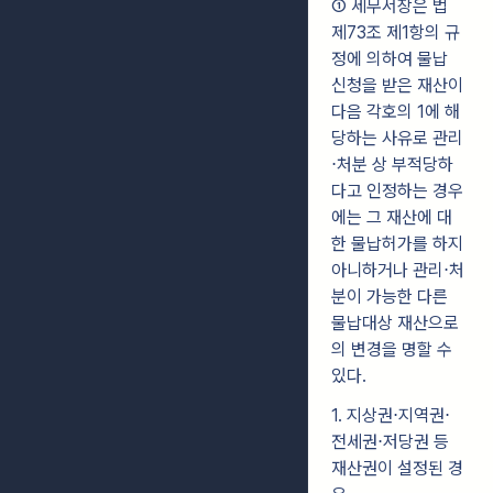
① 세무서장은 법
제73조 제1항의 규
정에 의하여 물납
신청을 받은 재산이
다음 각호의 1에 해
당하는 사유로 관리
⋅처분 상 부적당하
다고 인정하는 경우
에는 그 재산에 대
한 물납허가를 하지
아니하거나 관리⋅처
분이 가능한 다른
물납대상 재산으로
의 변경을 명할 수
있다.
1. 지상권⋅지역권⋅
전세권⋅저당권 등
재산권이 설정된 경