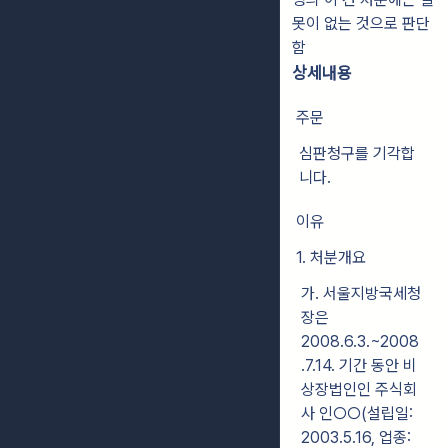
못이 없는 것으로 판단
함
상세내용
주문
심판청구를 기각합
니다.
이유
1. 처분개요
가. 서울지방국세청
장은
2008.6.3.~2008
.7.14. 기간 동안 비
상장법인인 주식회
사 인○○(설립일:
2003.5.16, 업종: