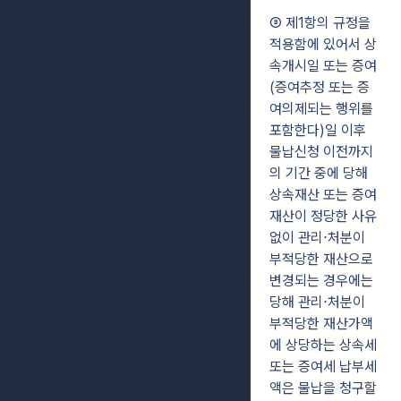
③ 제1항의 규정을
적용함에 있어서 상
속개시일 또는 증여
(증여추정 또는 증
여의제되는 행위를
포함한다)일 이후
물납신청 이전까지
의 기간 중에 당해
상속재산 또는 증여
재산이 정당한 사유
없이 관리⋅처분이
부적당한 재산으로
변경되는 경우에는
당해 관리⋅처분이
부적당한 재산가액
에 상당하는 상속세
또는 증여세 납부세
액은 물납을 청구할