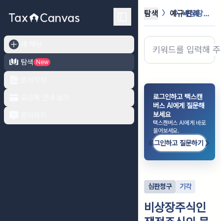
탐색
예규·판례
비상장주식인 쟁점주식의 물납신청에 대...
새 채팅
탐색
New
문서작성
로그인하고 택스캔
요금제 안내 보기
버스 AI에게 질문해
보세요
문의하기
택스캔버스 AI에게 바로
물어보세요.
로그인하고 질문하기
심판청구
기각
비상장주식인