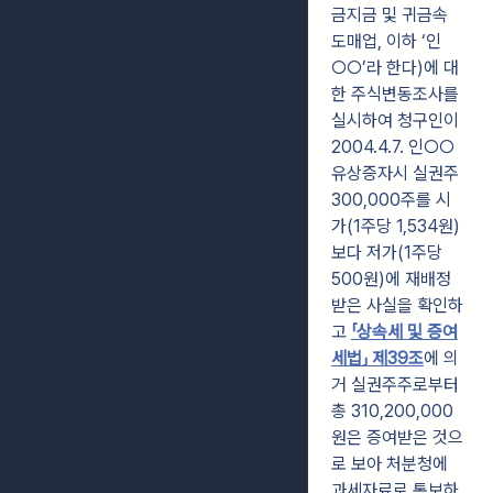
금지금 및 귀금속
도매업, 이하 ‘인
○○’라 한다)에 대
한 주식변동조사를
실시하여 청구인이
2004.4.7. 인○○
유상증자시 실권주
300,000주를 시
가(1주당 1,534원)
보다 저가(1주당
500원)에 재배정
받은 사실을 확인하
고
「상속세 및 증여
세법」 제39조
에 의
거 실권주주로부터
총 310,200,000
원은 증여받은 것으
로 보아 처분청에
과세자료로 통보하