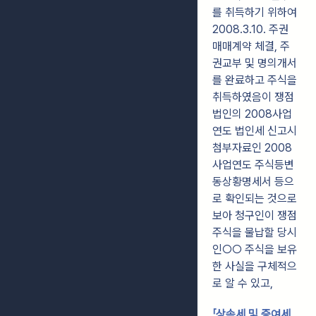
를 취득하기 위하여
2008.3.10. 주권
매매계약 체결, 주
권교부 및 명의개서
를 완료하고 주식을
취득하였음이 쟁점
법인의 2008사업
연도 법인세 신고시
첨부자료인 2008
사업연도 주식등변
동상황명세서 등으
로 확인되는 것으로
보아 청구인이 쟁점
주식을 물납할 당시
인○○ 주식을 보유
한 사실을 구체적으
로 알 수 있고,
「상속세 및 증여세