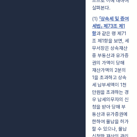
으므로 이에 대하여
살펴본다.
(1)
「상속세 및 증여
세법」 제73조 제1
항
과 같은 령 제71
조 제1항을 보면, 세
무서장은 상속재산
중 부동산과 유가증
권의 가액이 당해
재산가액의 2분의
1을 초과하고 상속
세 납부세액이 1천
만원을 초과하는 경
우 납세의무자의 신
청을 받아 당해 부
동산과 유가증권에
한하여 물납을 허가
할 수 있으나, 물납
신청한 재산의 관리