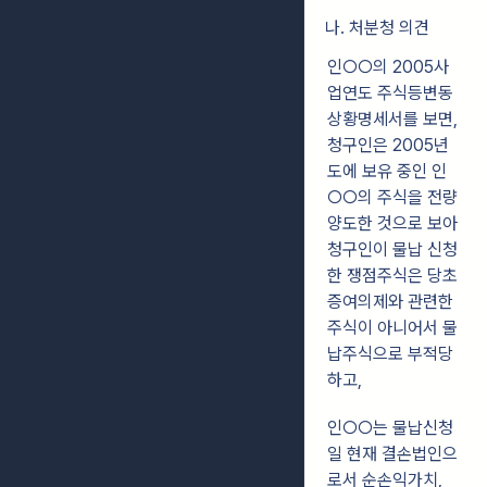
나. 처분청 의견
인○○의 2005사
업연도 주식등변동
상황명세서를 보면,
청구인은 2005년
도에 보유 중인 인
○○의 주식을 전량
양도한 것으로 보아
청구인이 물납 신청
한 쟁점주식은 당초
증여의제와 관련한
주식이 아니어서 물
납주식으로 부적당
하고,
인○○는 물납신청
일 현재 결손법인으
로서 순손익가치,