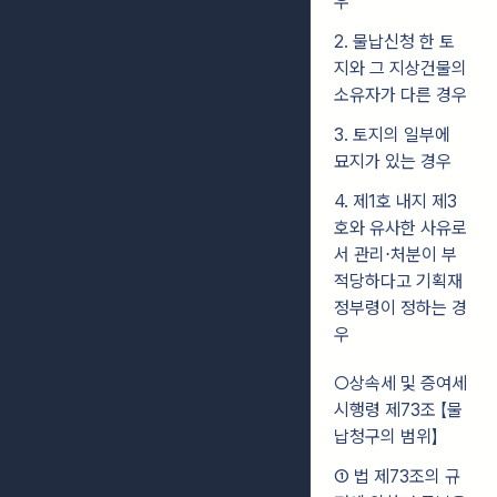
우
2. 물납신청 한 토
지와 그 지상건물의
소유자가 다른 경우
3. 토지의 일부에
묘지가 있는 경우
4. 제1호 내지 제3
호와 유사한 사유로
서 관리⋅처분이 부
적당하다고 기획재
정부령이 정하는 경
우
○상속세 및 증여세
시행령 제73조 【물
납청구의 범위】
① 법 제73조의 규