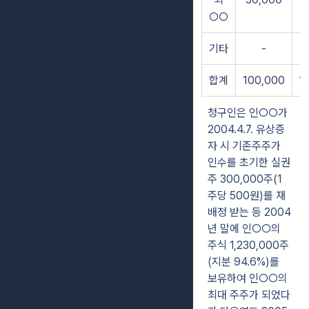
○○
기타
-
합계
100,000
1
청구인은 인○○가
2004.4.7. 유상증
자 시 기존주주가
인수를 초기한 실권
주 300,000주(1
주당 500원)를 재
배정 받는 등 2004
년 말에 인○○의
주식 1,230,000주
(지분 94.6%)를
보유하여 인○○의
최대 주주가 되었다