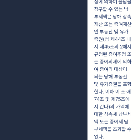
정에 의하여 물납을
청구할 수 있는 납
부세액은 당해 상속
재산 또는 증여재산
인 부동산 및 유가
증권(법 제44조 내
지 제45조의 2에서
규정된 증여추정 또
는 증여의제에 의하
여 증여의 대상이
되는 당해 부동산
및 유가증권을 포함
한다. 이하 이 조⋅제
74조 및 제75조에
서 같다)의 가액에
대한 상속세 납부세
액 또는 증여세 납
부세액을 초과할 수
없다.