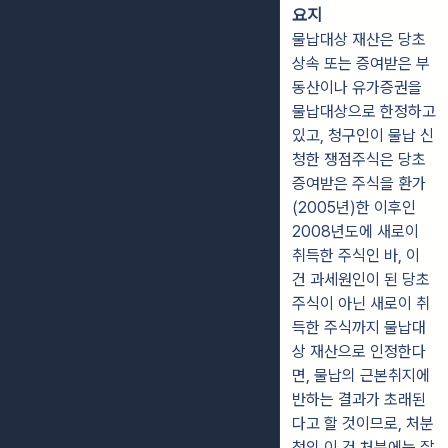
요지
물납대상 재산은 당초
상속 또는 증여받은 부
동산이나 유가증권을
물납대상으로 한정하고
있고, 청구인이 물납 신
청한 쟁점주식은 당초
증여받은 주식을 환가
(2005년)한 이후인
2008년도에 새로이
취득한 주식인 바, 이
건 과세원인이 된 당초
주식이 아닌 새로이 취
득한 주식까지 물납대
상 재산으로 인정한다
면, 물납의 근본취지에
반하는 결과가 초래된
다고 할 것이므로, 처분
청의 이 건 처분에는 잘