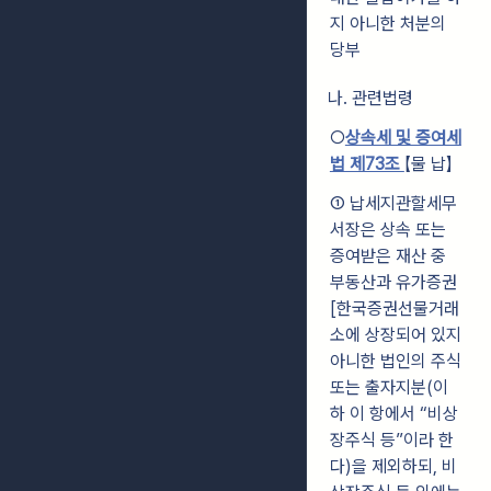
지 아니한 처분의
당부
나. 관련법령
○
상속세 및 증여세
법 제73조
【물 납】
① 납세지관할세무
서장은 상속 또는
증여받은 재산 중
부동산과 유가증권
[한국증권선물거래
소에 상장되어 있지
아니한 법인의 주식
또는 출자지분(이
하 이 항에서 “비상
장주식 등”이라 한
다)을 제외하되, 비