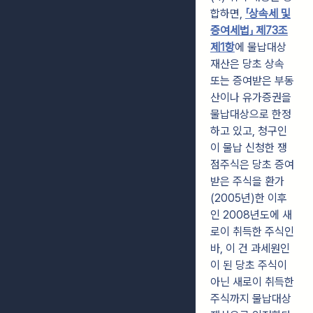
합하면,
「상속세 및
증여세법」 제73조
제1항
에 물납대상
재산은 당초 상속
또는 증여받은 부동
산이나 유가증권을
물납대상으로 한정
하고 있고, 청구인
이 물납 신청한 쟁
점주식은 당초 증여
받은 주식을 환가
(2005년)한 이후
인 2008년도에 새
로이 취득한 주식인
바, 이 건 과세원인
이 된 당초 주식이
아닌 새로이 취득한
주식까지 물납대상