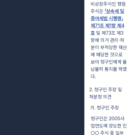
비상장주식인 쟁점
주식은
「상속세 및
증여세법 시행령」
제71조 제1항 제4
호
및 제73조 제3
항에 의거 관리⋅처
분이 부적당한 재산
에 해당한 것으로
보아 청구인에게 물
납불허 통지를 하였
다.
2. 청구인 주장 및
처분청 의견
가. 청구인 주장
청구인은 2005사
업연도에 양도한 인
○○ 주식 중 일부