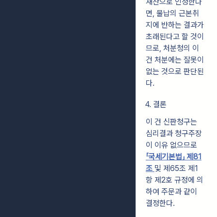
재산으로 인정한다
면, 물납의 근본취
지에 반하는 결과가
초래된다고 할 것이
므로, 처분청의 이
건 처분에는 잘못이
없는 것으로 판단된
다.
4. 결론
이 건 신판청구는
심리결과 청구주장
이 이유 없으므로
「국세기본법」 제81
조
및 제65조 제1
항 제2호 규정에 의
하여 주문과 같이
결정한다.