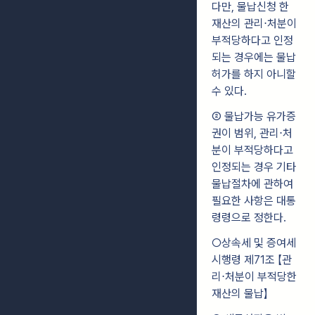
다만, 물납신청 한
재산의 관리⋅처분이
부적당하다고 인정
되는 경우에는 물납
허가를 하지 아니할
수 있다.
② 물납가능 유가증
권이 범위, 관리⋅처
분이 부적당하다고
인정되는 경우 기타
물납절차에 관하여
필요한 사항은 대통
령령으로 정한다.
○상속세 및 증여세
시행령 제71조 【관
리⋅처분이 부적당한
재산의 물납
】