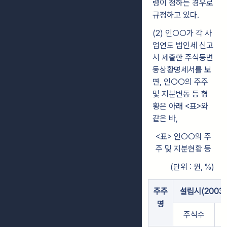
령이 정하는 경우로
규정하고 있다.
(2) 인○○가 각 사
업연도 법인세 신고
시 제출한 주식등변
동상황명세서를 보
면, 인○○의 주주
및 지분변동 등 형
황은 아래 <표>와
같은 바,
<표> 인○○의 주
주 및 지분현황 등
(단위 : 원, %)
주주
설립시(2003.5
명
주식수