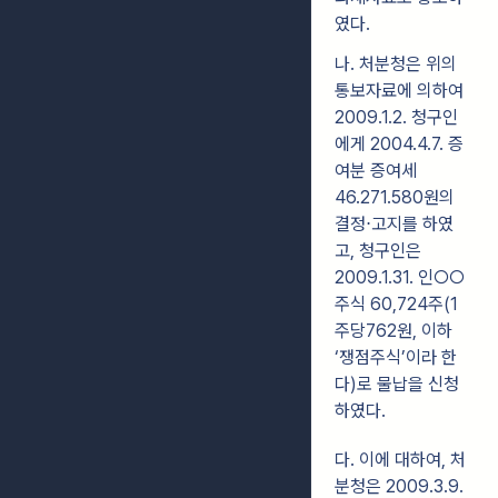
였다.
나. 처분청은 위의
통보자료에 의하여
2009.1.2. 청구인
에게 2004.4.7. 증
여분 증여세
46.271.580원의
결정⋅고지를 하였
고, 청구인은
2009.1.31. 인○○
주식 60,724주(1
주당762원, 이하
‘쟁점주식’이라 한
다)로 물납을 신청
하였다.
다. 이에 대하여, 처
분청은 2009.3.9.