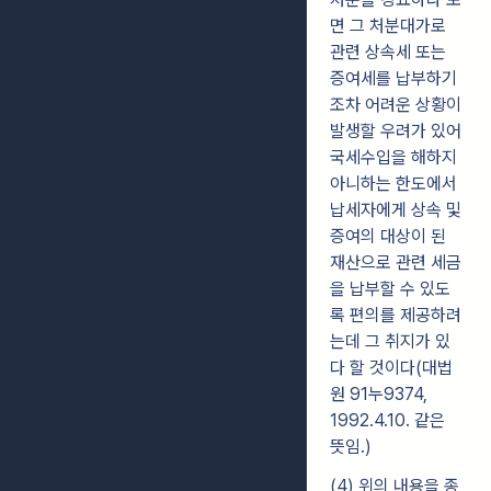
면 그 처분대가로
관련 상속세 또는
증여세를 납부하기
조차 어려운 상황이
발생할 우려가 있어
국세수입을 해하지
아니하는 한도에서
납세자에게 상속 및
증여의 대상이 된
재산으로 관련 세금
을 납부할 수 있도
록 편의를 제공하려
는데 그 취지가 있
다 할 것이다(대법
원 91누9374,
1992.4.10. 같은
뜻임.)
(4) 위의 내용을 종