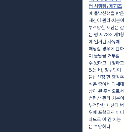
법 시행령」 제71조
에 물납신청을 받은
재산이 관리⋅처분이
부적당한 재산은 같
은 령 제73조 제1항
에 열거된 사유에
해당할 경우에 한하
여 물납을 거부할
수 있다고 규정하고
있는 바, 청구인이
물납신청 한 쟁점주
식은 증여세 과세대
상이 된 주식으로서
법령상 관리⋅처분이
부적당한 재산의 범
위에 포함되지 아니
하므로 이 건 처분
은 부당하다.