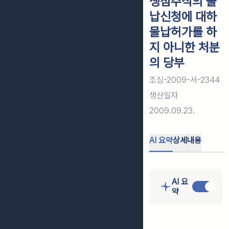
쟁점주식의 물
납신청에 대하
물납허가를 하
지 아니한 처분
의 당부
조심-2009-서-2344
생산일자
2009.09.23.
AI 요약
상세내용
AI 요
약