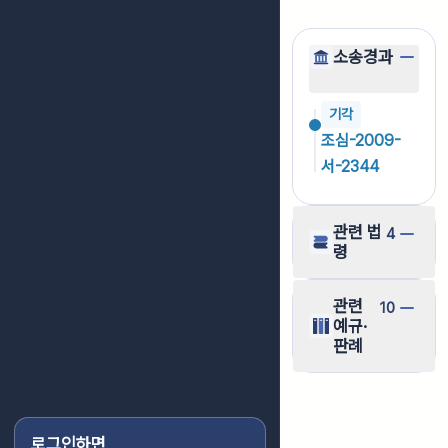
소송경과
기각
조심-2009-
서-2344
관련 법
4
령
관련
10
예규·
판례
로그인하면