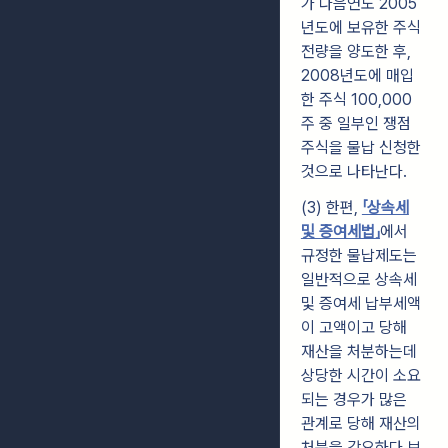
가 다음연도 2005
년도에 보유한 주식
전량을 양도한 후,
2008년도에 매입
한 주식 100,000
주 중 일부인 쟁점
주식을 물납 신청한
것으로 나타난다.
(3) 한편,
「상속세
및 증여세법」
에서
규정한 물납제도는
일반적으로 상속세
및 증여세 납부세액
이 고액이고 당해
재산을 처분하는데
상당한 시간이 소요
되는 경우가 많은
관계로 당해 재산의
처분을 강요하다 보