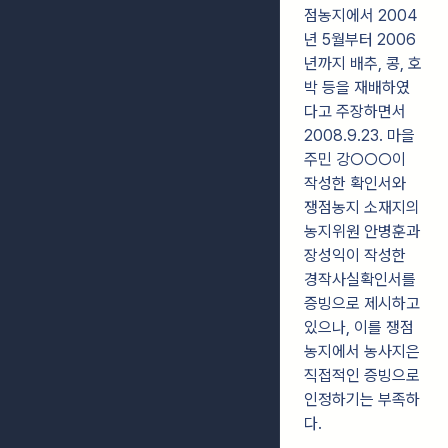
점농지에서 2004
년 5월부터 2006
년까지 배추, 콩, 호
박 등을 재배하였
다고 주장하면서
2008.9.23. 마을
주민 강○○○이
작성한 확인서와
쟁점농지 소재지의
농지위원 안병훈과
장성익이 작성한
경작사실확인서를
증빙으로 제시하고
있으나, 이를 쟁점
농지에서 농사지은
직접적인 증빙으로
인정하기는 부족하
다.