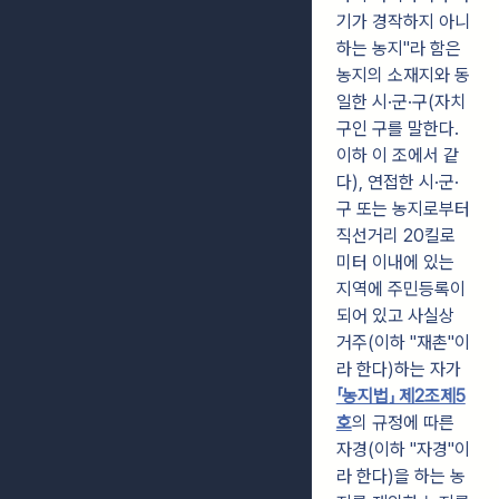
기가 경작하지 아니
하는 농지"라 함은
농지의 소재지와 동
일한 시·군·구(자치
구인 구를 말한다.
이하 이 조에서 같
다), 연접한 시·군·
구 또는 농지로부터
직선거리 20킬로
미터 이내에 있는
지역에 주민등록이
되어 있고 사실상
거주(이하 "재촌"이
라 한다)하는 자가
「농지법」 제2조제5
호
의 규정에 따른
자경(이하 "자경"이
라 한다)을 하는 농