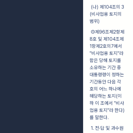
(나) 제104조의 3
(비사업용 토지의
범위)
①제96조제2항제
8호 및 제104조제
1항제2호의7에서
"비사업용 토지"라
함은 당해 토지를
소유하는 기간 중
대통령령이 정하는
기간동안 다음 각
호의 어느 하나에
해당하는 토지(이
하 이 조에서 "비사
업용 토지"라 한다)
를 말한다.
1. 전·답 및 과수원