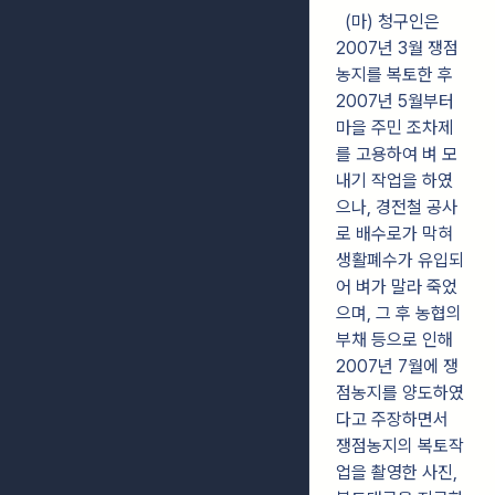
(마) 청구인은
2007년 3월 쟁점
농지를 복토한 후
2007년 5월부터
마을 주민 조차제
를 고용하여 벼 모
내기 작업을 하였
으나, 경전철 공사
로 배수로가 막혀
생활폐수가 유입되
어 벼가 말라 죽었
으며, 그 후 농협의
부채 등으로 인해
2007년 7월에 쟁
점농지를 양도하였
다고 주장하면서
쟁점농지의 복토작
업을 촬영한 사진,