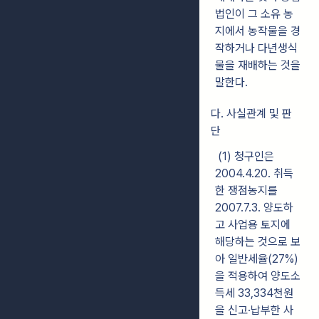
법인이 그 소유 농
지에서 농작물을 경
작하거나 다년생식
물을 재배하는 것을
말한다.
다. 사실관계 및 판
단
(1) 청구인은
2004.4.20. 취득
한 쟁점농지를
2007.7.3. 양도하
고 사업용 토지에
해당하는 것으로 보
아 일반세율(27%)
을 적용하여 양도소
득세 33,334천원
을 신고·납부한 사