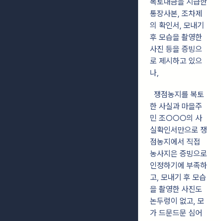
복토대금을 지급한
통장사본, 조차제
의 확인서, 모내기
후 모습을 촬영한
사진 등을 증빙으
로 제시하고 있으
나,
쟁점농지를 복토
한 사실과 마을주
민 조○○○의 사
실확인서만으로 쟁
점농지에서 직접
농사지은 증빙으로
인정하기에 부족하
고, 모내기 후 모습
을 촬영한 사진도
논두렁이 없고, 모
가 드문드문 심어