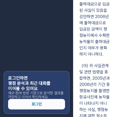
출하대금으로 입금
된 사실이 있음을
감안하면 2006년
에 출하대금으로
입금된 금액이 쟁
점농지에서 수확한
농작물의 출하대금
인지 여부가 명확
하지 아니하다.
(아) 위 사실관계
및 관련 법령을 종
로그인하면
합하면, 2005년과
쟁점 분석과 최근 대화를
2006년의 기간 중
이어볼 수 있어요
쟁점농지를 촬영한
예규·판례·법령 기준으로 분석한 결과를
항공사진에 농작물
저장하고 이어서 확인하세요.
이 나타나지 아니
로그인
하는 사실, 쟁점농
지에 대한 쌀소득