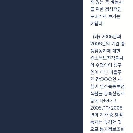
져 있는 등 벼농사
를 위한 정상적인
모내기로 보기는
어렵다.
(바) 2005년과
2006년의 기간 중
쟁점농지에 대한
쌀소득보전직불금
의 수령인이 청구
인이 아닌 마을주
민 강○○○인 사
실이 쌀소득등보전
직불금 등록신청서
등에 나타나고,
2005년과 2006
년의 기간 중 쟁점
농지는 휴경한 것
으로 농지정보조회