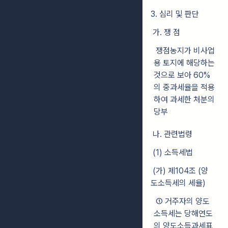
3. 심리 및 판단
가. 쟁 점
쟁점농지가 비사업
용 토지에 해당하는
것으로 보아 60%
의 중과세율을 적용
하여 과세한 처분의
당부
나. 관련법령
(1) 소득세법
(가) 제104조 (양
도소득세의 세율)
① 거주자의 양도
소득세는 당해연도
의 양도소득과세표