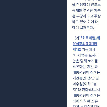
을 적용하여 양도소
득세를 부과한 처분
은 부당하다고 주장
하고 있어 이에 대
하여 살펴본다.
(가)
「소득세법」제
104조의3 제1항
제1호
가목에서
“비사업용 토지라
함은 당해 토지를
소유하는 기간 중
대통령령이 정하는
기간동안 전·답 및
과수원(이하 “농
지”라 한다)으로서
대통령령이 정하는
바에 의하여 소유
자가 농지소재지에