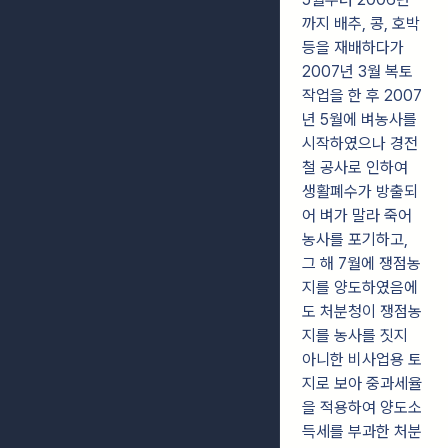
까지 배추, 콩, 호박
등을 재배하다가
2007년 3월 복토
작업을 한 후 2007
년 5월에 벼농사를
시작하였으나 경전
철 공사로 인하여
생활폐수가 방출되
어 벼가 말라 죽어
농사를 포기하고,
그 해 7월에 쟁점농
지를 양도하였음에
도 처분청이 쟁점농
지를 농사를 짓지
아니한 비사업용 토
지로 보아 중과세율
을 적용하여 양도소
득세를 부과한 처분