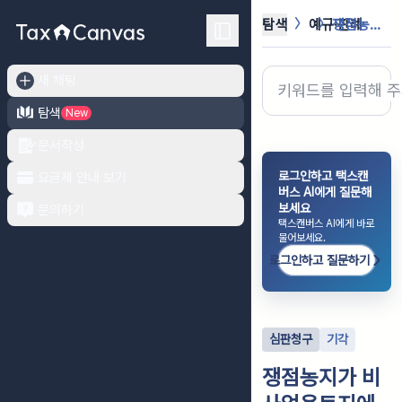
탐색
예규·판례
쟁점농지가 비사업용토지에 해당하는 것...
새 채팅
탐색
New
문서작성
로그인하고 택스캔
요금제 안내 보기
버스 AI에게 질문해
보세요
문의하기
택스캔버스 AI에게 바로
물어보세요.
로그인하고 질문하기
심판청구
기각
쟁점농지가 비