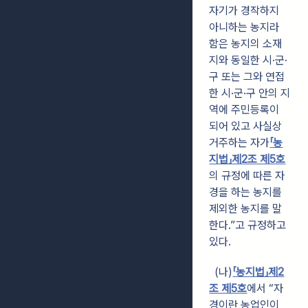
자기가 경작하지
아니하는 농지라
함은 농지의 소재
지와 동일한 시·군·
구 또는 그와 연접
한 시·군·구 안의 지
역에 주민등록이
되어 있고 사실상
거주하는 자가
「농
지법」제2조 제5호
의 규정에 따른 자
경을 하는 농지를
제외한 농지를 말
한다.”고 규정하고
있다.
(나)
「농지법」제2
조 제5호
에서 “자
경이란 농업인이