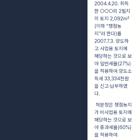
2004.4.20. 취득
한 ○○○외 2필지
의 토지 2,092㎡
(이하 “쟁점농
지”라 한다)를
2007.7.3. 양도하
고 사업용 토지에
해당하는 것으로 보
아 일반세율(27%)
을 적용하여 양도소
득세 33,334천원
을 신고·납부하였
다.
처분청은 쟁점농지
가 비사업용 토지에
해당하는 것으로 보
아 중과세율(60%)
을 적용하여