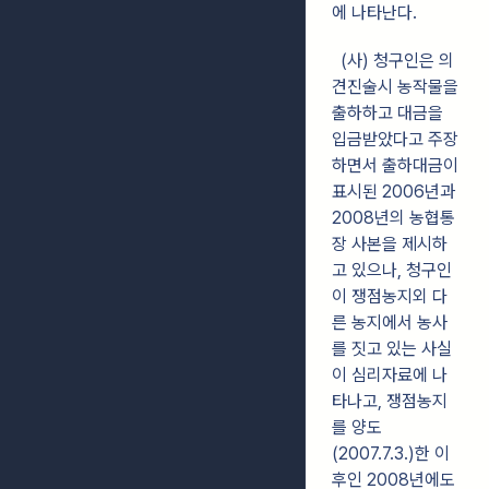
에 나타난다.
(사) 청구인은 의
견진술시 농작물을
출하하고 대금을
입금받았다고 주장
하면서 출하대금이
표시된 2006년과
2008년의 농협통
장 사본을 제시하
고 있으나, 청구인
이 쟁점농지외 다
른 농지에서 농사
를 짓고 있는 사실
이 심리자료에 나
타나고, 쟁점농지
를 양도
(2007.7.3.)한 이
후인 2008년에도