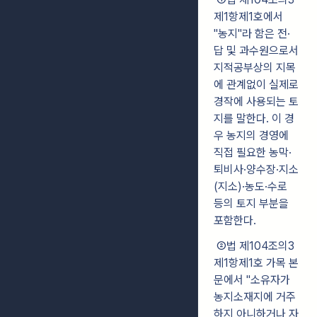
제1항제1호에서
"농지"라 함은 전·
답 및 과수원으로서
지적공부상의 지목
에 관계없이 실제로
경작에 사용되는 토
지를 말한다. 이 경
우 농지의 경영에
직접 필요한 농막·
퇴비사·양수장·지소
(지소)·농도·수로
등의 토지 부분을
포함한다.
②법 제104조의3
제1항제1호 가목 본
문에서 "소유자가
농지소재지에 거주
하지 아니하거나 자