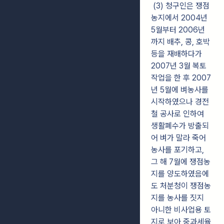
(3) 청구인은 쟁점
농지에서 2004년
5월부터 2006년
까지 배추, 콩, 호박
등을 재배하다가
2007년 3월 복토
작업을 한 후 2007
년 5월에 벼농사를
시작하였으나 경전
철 공사로 인하여
생활폐수가 방출되
어 벼가 말라 죽어
농사를 포기하고,
그 해 7월에 쟁점농
지를 양도하였음에
도 처분청이 쟁점농
지를 농사를 짓지
아니한 비사업용 토
지로 보아 중과세율