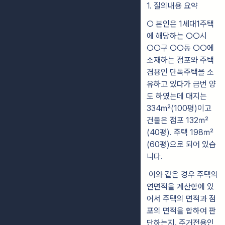
1. 질의내용 요약
○ 본인은 1세대1주택
에 해당하는 ○○시
○○구 ○○동 ○○에
소재하는 점포와 주택
겸용인 단독주택을 소
유하고 있다가 금번 양
도 하였는데 대지는
334㎡(100평)이고
건물은 점포 132㎡
(40평). 주택 198㎡
(60평)으로 되어 있습
니다.
이와 같은 경우 주택의
연면적을 계산함에 있
어서 주택의 면적과 점
포의 면적을 합하여 판
단하는지. 주거전용인