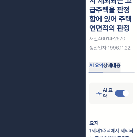
서 제외되는 고
급주택을 판정
함에 있어 주택
연면적의 판정
재일46014-2570
생산일자
1996.11.22.
AI 요약
상세내용
AI 요
약
요지
1세대1주택에서 제외되