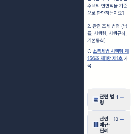
주택의 연면적을 기준
으로 판단하는지요?
2. 관련 조세 법령 (법
률, 시행령, 시행규칙,
기본통칙)
○
소득세법 시행령 제
156조 제1항 제1호
가
목
관련 법
1
령
관련
10
예규·
판례