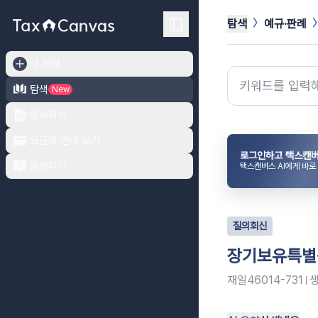
탐색
예규·판례
새 채팅
탐색
New
문서작성
요금제 안내 보기
로그인하고 택스캔버
문의하기
택스캔버스 AI에게 바로
질의회신
장기보유특별
재일46014-731