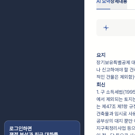
AI 요약
상세내용
요지
장기보유특별공제 대
나 신고하여야 할 건
적인 건물은 제외함)
회신
1. 구 소득세법(19
에서 제외되는 토지는
는 제47조 제1항 
건축물과 임시로 사용
공부상의 대지 뿐만 
지구획정리사업 등으로
로그인하면
쟁점 분석과 최근 대화를