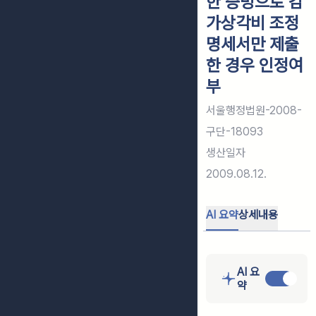
한 증빙으로 감
가상각비 조정
명세서만 제출
한 경우 인정여
부
서울행정법원-2008-
구단-18093
생산일자
2009.08.12.
AI 요약
상세내용
AI 요
약