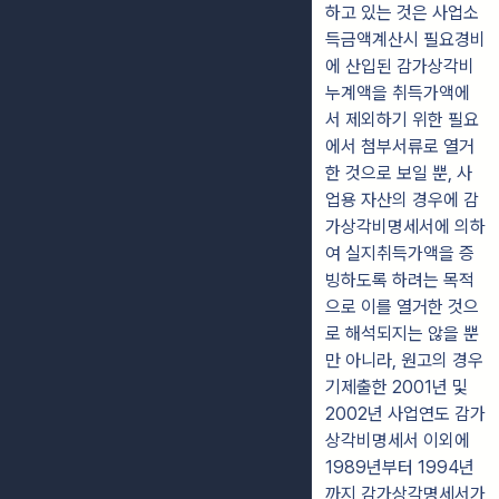
하고 있는 것은 사업소
득금액계산시 필요경비
에 산입된 감가상각비
누계액을 취득가액에
서 제외하기 위한 필요
에서 첨부서류로 열거
한 것으로 보일 뿐, 사
업용 자산의 경우에 감
가상각비명세서에 의하
여 실지취득가액을 증
빙하도록 하려는 목적
으로 이를 열거한 것으
로 해석되지는 않을 뿐
만 아니라, 원고의 경우
기제출한 2001년 및
2002년 사업연도 감가
상각비명세서 이외에
1989년부터 1994년
까지 감가상각명세서가