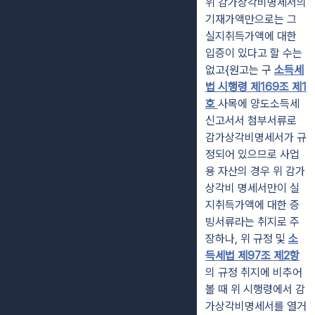
위 감가상각비명세서의
기재가액만으로는 그
실지취득가액에 대한
입증이 있다고 할 수는
없고{원고는 구
소득세
법 시행령 제169조 제1
호
사목에 양도소득세
신고서서 첨부서류로
감가상각비명세서가 규
정되어 있으므로 사업
용 자산의 경우 위 감가
상각비 명세서만이 실
지취득가액에 대한 증
빙서류라는 취지로 주
장하나, 위 규정 및
소
득세법 제97조 제2항
의 규정 취지에 비추어
볼 때 위 시행령에서 감
가상각비명세서를 열거