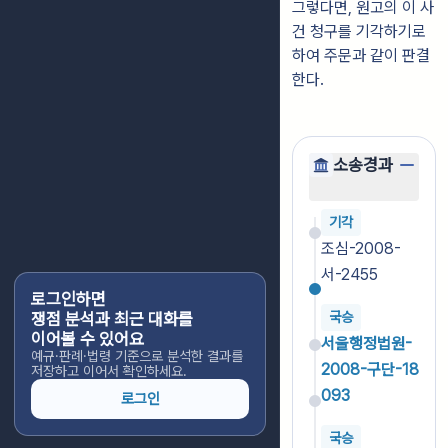
그렇다면, 원고의 이 사
건 청구를 기각하기로
하여 주문과 같이 판결
한다.
소송경과
기각
조심-2008-
서-2455
로그인하면
쟁점 분석과 최근 대화를
국승
이어볼 수 있어요
서울행정법원-
예규·판례·법령 기준으로 분석한 결과를
2008-구단-18
저장하고 이어서 확인하세요.
093
로그인
국승