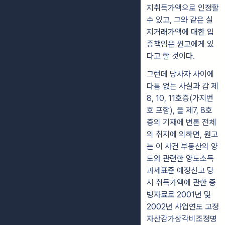
지취득가액으로 인정할
수 있고, 그와 같은 실
지거래가액에 대한 입
증책임은 원고에게 있
다고 할 것이다.
그런데 당사자 사이에
다툼 없는 사실과 갑 제
8, 10, 11호증(가지번
호 포함), 을 제7, 8호
증의 기재에 변론 전체
의 취지에 의하면, 원고
는 이 사건 부동산의 양
도와 관련한 양도소득
과세표준 예정선고 당
시 취득가액에 관한 증
빙자료로 2001년 및
2002년 사업연도 고정
자산감가상각비조정명