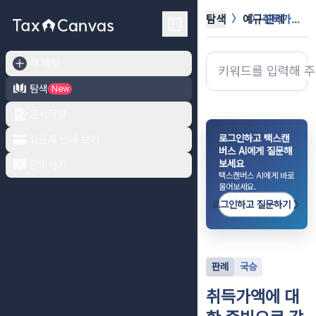
탐색
예규·판례
취득가액에 대한 증빙으로 감가상각비 ...
새 채팅
탐색
New
문서작성
로그인하고 택스캔
요금제 안내 보기
버스 AI에게 질문해
보세요
문의하기
택스캔버스 AI에게 바로
물어보세요.
로그인하고 질문하기
판례
국승
취득가액에 대