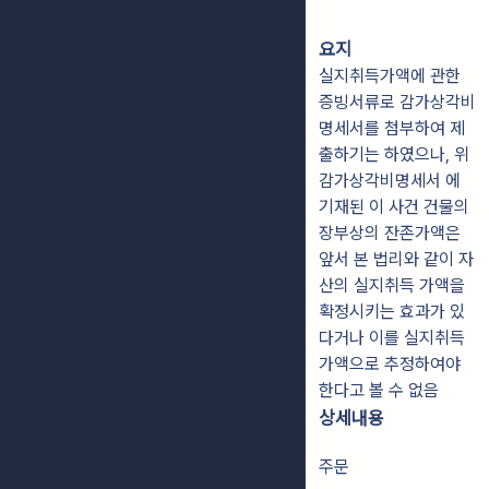
요지
실지취득가액에 관한
증빙서류로 감가상각비
명세서를 첨부하여 제
출하기는 하였으나, 위
감가상각비명세서 에
기재된 이 사건 건물의
장부상의 잔존가액은
앞서 본 법리와 같이 자
산의 실지취득 가액을
확정시키는 효과가 있
다거나 이를 실지취득
가액으로 추정하여야
한다고 볼 수 없음
상세내용
주문