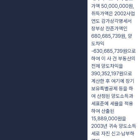
가액 50,000,000원,
취득가액은 2002사업
연도 감가상각명세서
장부상 잔존가액인
680,685,739원, 양
도차익
-630,685,739원으로
하여 이 사 건 부동산의
전체 양도차익을
390,352,197원으로
계산한 후 여기에 장기
보유특별공제 등을 하
여 산정된 양도소득과
세표준에 세율을 적용
하여 산출된
15,889,000원을
2003년 귀속 양도소득
세로 자진 신고·납부하