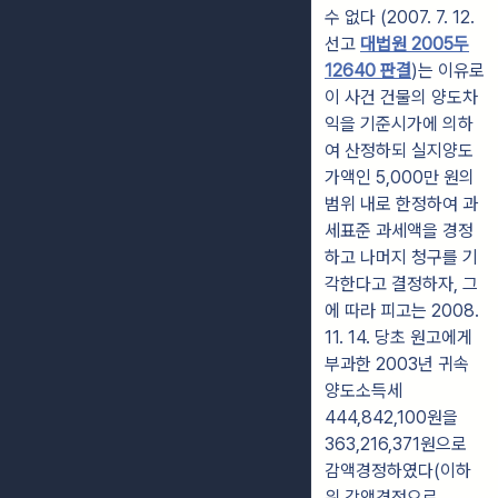
수 없다 (2007. 7. 12.
선고
대법원 2005두
12640 판결
)는 이유로
이 사건 건물의 양도차
익을 기준시가에 의하
여 산정하되 실지양도
가액인 5,000만 원의
범위 내로 한정하여 과
세표준 과세액을 경정
하고 나머지 청구를 기
각한다고 결정하자, 그
에 따라 피고는 2008.
11. 14. 당초 원고에게
부과한 2003년 귀속
양도소득세
444,842,100원을
363,216,371원으로
감액경정하였다(이하
위 감액경정으로