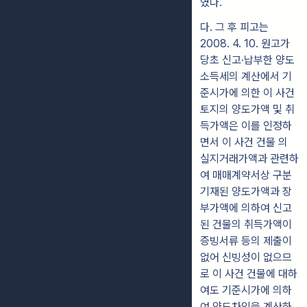
였다.
다. 그 후 피고는
2008. 4. 10. 원고가
당초 신고·납부한 양도
소득세의 계산에서 기
준시가에 의한 이 사건
토지의 양도가액 및 취
득가액은 이를 인정하
면서 이 사건 건물 의
실지거래가액과 관련하
여 매매계약서상 구분
기재된 양도가액과 장
부가액에 의하여 신고
된 건물의 취득가액이
증빙서류 등의 제출이
없어 신빙성이 없으므
로 이 사건 건물에 대하
여도 기준시가에 의하
여 양도차익을 계산하