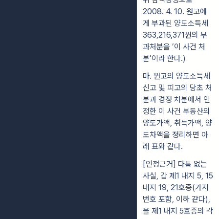
2008. 4. 10. 원고에
게 부과된 양도소득세
363,216,371원의 부
과처분을 ’이 사건 처
분’이라 한다.)
마. 원고의 양도소득세
신고 및 피고의 당초 처
분과 경정 처분에서 인
정한 이 사건 부동산의
양도가액, 취득가액, 양
도차액을 정리하면 아
래 표와 같다.
[인정근거] 다툼 없는
사실, 갑 제1 내지 5, 15
내지 19, 21호증(가지
번호 포함, 이하 같다),
을 제1 내지 5호증의 각