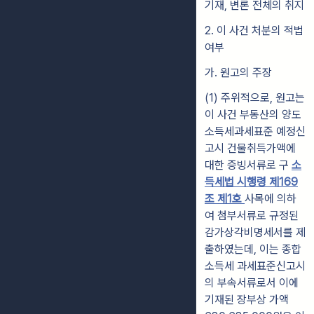
기재, 변론 전체의 취지
2. 이 사건 처분의 적법
여부
가. 원고의 주장
(1) 주위적으로, 원고는
이 사건 부동산의 양도
소득세과세표준 예정신
고시 건물취득가액에
대한 증빙서류로 구
소
득세법 시행령 제169
조 제1호
사목에 의하
여 첨부서류로 규정된
감가상각비명세서를 제
출하였는데, 이는 종합
소득세 과세표준신고시
의 부속서류로서 이에
기재된 장부상 가액