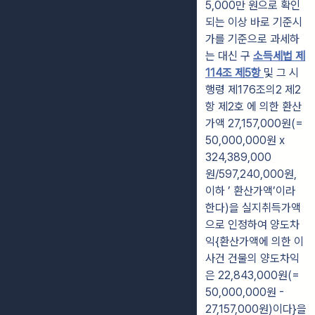
5,000만 원으로 확인
되는 이상 바로 기준시
가를 기준으로 과세하
는 대신 구
소득세법 제
114조 제5항
및 그 시
행령 제176조의2 제2
항 제2호 에 의한 환산
가액 27,157,000원(=
50,000,000원 x
324,389,000
원/597,240,000원,
이하 ’ 환산가액’이라
한다)을 실지취득가액
으로 인정하여 양도차
익{환산가액에 의한 이
사건 건물의 양도차익
은 22,843,000원(=
50,000,000원 -
27,157,000원)이다}을