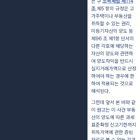
는 구
소득세법 제114
조
제5 항의 규정은 고
가주택이나 부동산을
취득할 수 있는 권리,
미등기자산의 양도 등
제96 조 제1항 단서의
다른 각호에 해당하는
자산의 양도와 관련하
여 양도차익을 반드시
실지거래가액으로 산정
하여야 하는 경우에 한
하여 적용되는 것으로
해석된다.
그런데 앞서 본 바와 같
이 원고는 이 사건 부동
산의 양도에 따른 과세
표준확정 신고기한까지
취득가액에 관한 증빙
자료로 볼 수 없는 감가