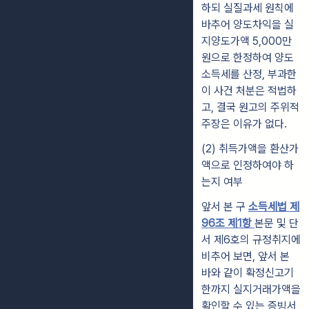
하되 실질과세 원칙에
바추어 양도차익을 실
지양도가액 5,000만
원으로 한정하여 양도
소득세를 산정, 부과한
이 사건 처분은 적법하
고, 결국 원고의 주위적
주장은 이유가 없다.
(2) 취득가액을 환산가
액으로 인정하여야 하
는지 여부
앞서 본 구
소득세법 제
96조 제1항
본문 및 단
서 제6호의 규정취지에
비추어 보면, 앞서 본
바와 같이 확정신고기
한까지 실지거래가액을
확인할 수 있는 증빙서