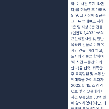
하 ’이 사건 토지’ 라한
다)를 취득한 후 1989.
9. 9. 그 지상에 철근콘
크리트 슬래브조 지하
1층 및 지상 3층 건물
(연면적 1,493.1㎡의
근린생활시설 및 일반
목욕장 건물로 이하 ’이
사건 건물’ 이라 하고,
토지와 건물을 합하여
’이 사건 부동산’이라
한다)을 신축, 취득한
후 목욕탕업 및 부동산
임대업을 하여 오다가
2003. 5. 15. 소외 김
○호 및 김○철에게 이
사건 부동산을 38억 원
에 양도하였다(다만, 매
매계약 특약사항에 위